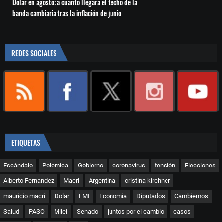
Dólar en agosto: a cuánto llegará el techo de la
banda cambiaria tras la inflación de junio
REDES SOCIALES
ETIQUETAS
Escándalo
Polemica
Gobierno
coronavirus
tensión
Elecciones
Alberto Fernandez
Macri
Argentina
cristina kirchner
mauricio macri
Dolar
FMI
Economia
Diputados
Cambiemos
Salud
PASO
Milei
Senado
juntos por el cambio
casos