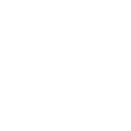
 extremo el
viernes 3 de julio
, cuando se espera la jornada más fría de
 sur del conurbano bonaerense, mientras que en la Ciudad de Buenos
as primeras horas de la mañana. A pesar del intenso frío, no se esperan
cuerdo con las proyecciones, entre el miércoles y el jueves las
gentino, con posibilidades de acumulación en zonas cercanas a las
ense.
lnerabilidad. También aconsejó utilizar los sistemas de calefacción
ntenso episodio de frío polar.