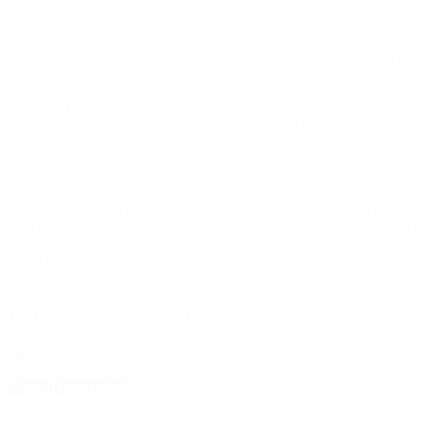
El ingreso de una nueva masa de aire polar provocará un marcado desc
la semana, según el Servicio Meteorológico Nacional (SMN).
En el Área Metropolitana de Buenos Aires (AMBA), las temperaturas
Aires y gran parte de la zona norte las marcas térmicas rondarán
1 °C
.
Entre las localidades donde se pronostican registros bajo cero se enc
precipitaciones y la jornada estará caracterizada por cielo con poca n
El episodio de frío comenzó con el avance de un frente frío que dio pas
temperaturas ya mostrarán un marcado descenso, aunque el viernes será
Además, los modelos meteorológicos indican que entre el miércoles y 
ciudades de Mendoza y San Juan, además de distintos puntos del noroe
El SMN recomendó extremar los cuidados ante las bajas temperaturas, 
de forma segura para prevenir intoxicaciones por monóxido de carbon
Las previsiones indican que las temperaturas comenzarían a recuperars
Notas Destacadas