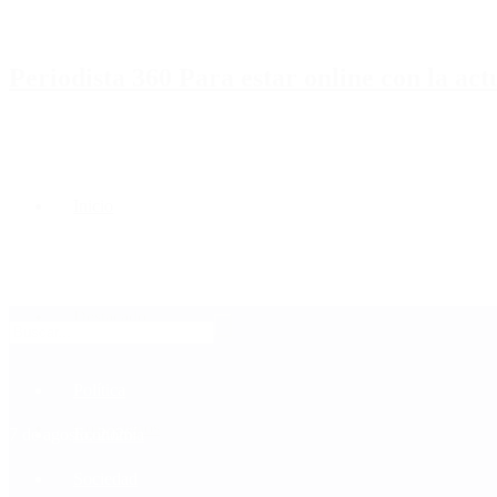
Periodista 360 Para estar online con la ac
Inicio
Destacado
Política
Contactenos
7 de agosto, 2026
Economía
Sociedad