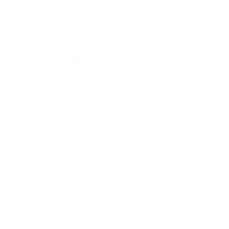
enso de las temperaturas en gran parte del país y tendrá su punto más
 mínimas descenderán por debajo de los
0 °C
en distintos sectores del
uentran
Ezeiza, Cañuelas, Quilmes y Berazategui
, con heladas desde l
ubosidad y condiciones estables.
o al ingreso de aire polar sobre gran parte del territorio nacional. De a
 el día con los valores más bajos en el centro del país.
el jueves aumentará la probabilidad de nevadas en sectores del oeste ar
ste. También podrían registrarse nevadas débiles en el sudeste bonaer
especialmente con niños, adultos mayores y personas en situación de vu
o.
e de manera gradual durante el próximo fin de semana, poniendo fin al i