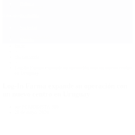
Política
Contactenos
8 de agosto, 2026
Economía
Sociedad
Quiénes Somos
Mundo
Inicio
>
Sin categoría
>
Log-In Farma expande su operación con un nuevo centro
en Uruguay
Log-In Farma expande su operación con
un nuevo centro en Uruguay
por PERIODISTA 360
28 de mayo, 2026