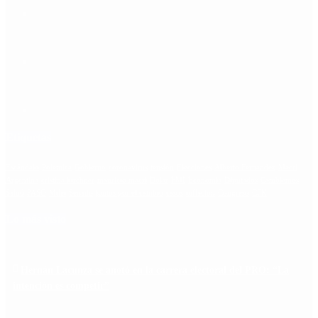
Etiquetas
Escándalo
Polemica
Gobierno
coronavirus
tensión
Elecciones
Alberto Fernandez
Macri
Argentina
cristina kirchner
mauricio macri
Dolar
FMI
Economia
Diputados
Cambiemos
Salud
PASO
Milei
Senado
juntos por el cambio
casos
inflacion
Congreso
CFK
Lo más visto
Hernán Lacunza se anotó en la carrera electoral del PRO: “La
intención es competir”