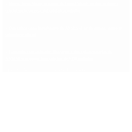
Murió Jorge Messi, el padre de Lionel Messi: así fue su figura
crucial en la carrera del capitán argentino
Qué cobra cada beneficiario de ANSES el 14 de agosto, según el
calendario oficial
Fentanilo contaminado: liberaron a dos exfuncionarias de
ANMAT tras pagar una caución de $150 millones
Copyright 2025 © Todos los derechos reservados