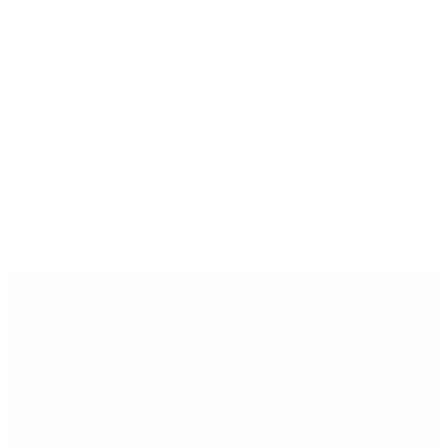
Últimas noticias
Hernán Lacunza se anotó en la carrera electoral del PRO: “La
intención es competir”