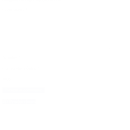
Comentario
*
Nombre
*
Correo electrónico
*
Web
4D Producciones