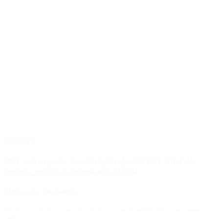
Economía
Qué cobra cada beneficiario de ANSES el 14 de
agosto, según el calendario oficial
Deja una respuesta
Tu dirección de correo electrónico no será publicada.
Los campos
obligatorios están marcados con
*