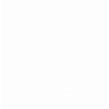
Murió Jorge Messi, el padre
de Lionel Messi: así fue su
figura crucial en la carrera
del capitán argentino
Qué cobra cada beneficiario
de ANSES el 14 de agosto,
según el calendario oficial