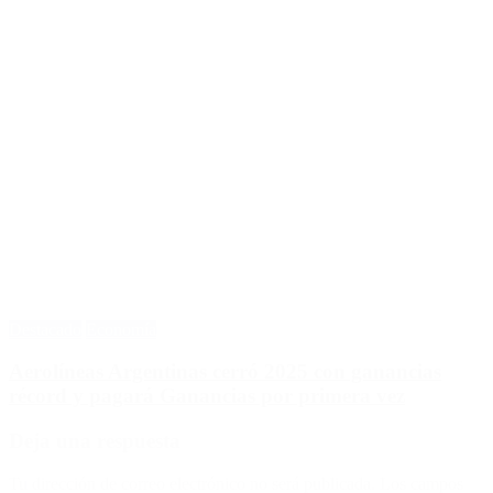
Destacado
Economía
Aerolíneas Argentinas cerró 2025 con ganancias
récord y pagará Ganancias por primera vez
Deja una respuesta
Tu dirección de correo electrónico no será publicada.
Los campos