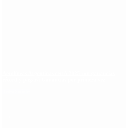
Aerolíneas Argentinas cerró 2025 con ganancias
récord y pagará Ganancias por primera vez
Redes Sociales