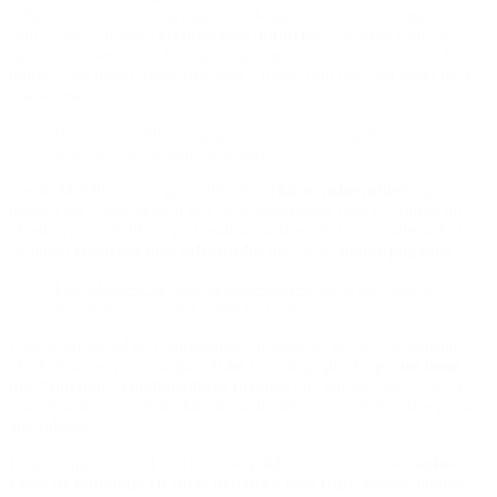
británico creador de una página en lengua farsi con información
sobre Irán, considera
creíbles esos anuncios
y asegura conocer
casos de adolescentes británicos que, una vez en contacto con los
iraníes, “les piden fotografiar esto o filmar esto otro, sin saber para
qué se usará”.
Detienen en México al presunto líder del Cártel del
Noreste y secuestran siete tigres
Según McMillan, son generalmente “
chicos vulnerables
” que
pueden ser contactados a la 1 de la madrugada para ir a filmar un
objetivo por 500 libras y, si realizan la tarea de forma ‘satisfactoria’,
recibirán
encargos más sofisticados
que serán
mejor pagados
.
Evo Morales: la Justicia suspendió el juicio por trata de
personas y dictó una orden de captura
Esta presunta red de colaboradores británicos, no necesariamente
ideologizados, presenta para
Irán
la ventaja que de que
no tiene
que “quemar” colaboradores propios
que pueden hacer caer a
una estructura, y son fácilmente sustituibles si son detectados por las
autoridades.
La información de ‘The Times’ se publica tras conocerse
varios
casos de espionaje en suelo británico
para
Irán
, aunque algunos