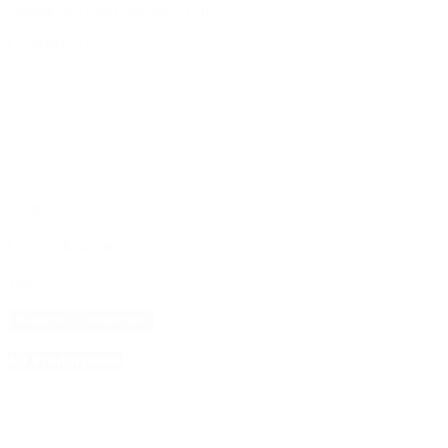
obligatorios están marcados con
*
Comentario
*
Nombre
*
Correo electrónico
*
Web
4D Producciones