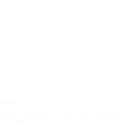
Facundo Moyano
Sociedad
Quiénes declararon en el juicio por la desaparición
de Loan