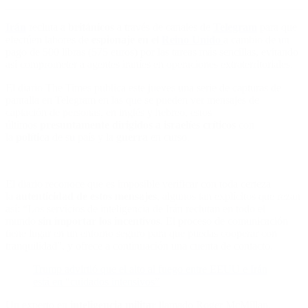
Irán
recluta a
británicos
a través de canales de
Telegram
para que
efectúen labores de
espionaje en el
Reino Unido
a cambio de un
pago de 500 libras (575 euros) por las tareas más sencillas, evitando
así comprometer a agentes iraníes en operaciones extraterritoriales.
El diario The Times publica este jueves una serie de capturas de
pantalla en Telegram en las que se pueden ver mensajes de
captación de personas, en inglés y hebreo, estos
últimos
presuntamente dirigidos a israelíes críticos
con
la
política
de su país y la
guerra
en curso.
El diario reconoce que es imposible verificar con toda certeza
la
autenticidad de estos mensajes
, algunos tan explícitos que rezan
así: “Los servicios de inteligencia de Irán reclutan en todo el
mundo
sin importar los incentivos
. El proceso de comunicación
tiene lugar en un entorno seguro para que puedas cooperar con
tranquilidad”, y ofrece a continuación una cuenta de contacto.
Trump advirtió que el alto al fuego entre EEUU e Irán
está en “cuidados intensivos”
Un experto en
inteligencia militar
llamado Roger McMillan,