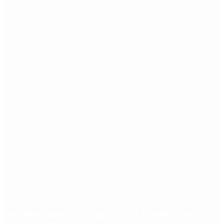
Etiquetas
Escándalo
Polemica
Gobierno
coronavirus
tensión
Elecciones
Alberto Fernandez
Macri
Argentina
cristina kirchner
mauricio macri
Dolar
FMI
Economia
Diputados
Cambiemos
Salud
PASO
Milei
Senado
juntos por el cambio
casos
inflacion
Congreso
CFK
Lo más visto
Qué dijo Candela Arizaga tras el escándalo con