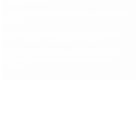
Facundo Moyano
Quiénes declararon en el juicio por la desaparición
de Loan
Aerolíneas Argentinas cerró 2025 con ganancias
récord y pagará Ganancias por primera vez
Desalojos exprés, expropiaciones y escrituras: las
claves del proyecto de propiedad privada del
Gobierno
Copyright 2025 © Todos los derechos reservados