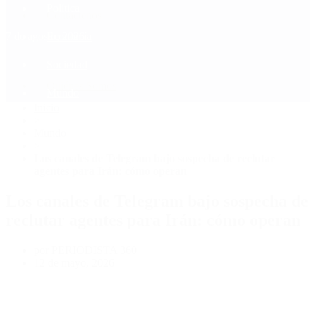
Política
Contactenos
7 de agosto, 2026
Economía
Sociedad
Quiénes Somos
Mundo
Inicio
>
Mundo
>
Los canales de Telegram bajo sospecha de reclutar
agentes para Irán: cómo operan
Los canales de Telegram bajo sospecha de
reclutar agentes para Irán: cómo operan
por PERIODISTA 360
12 de mayo, 2026