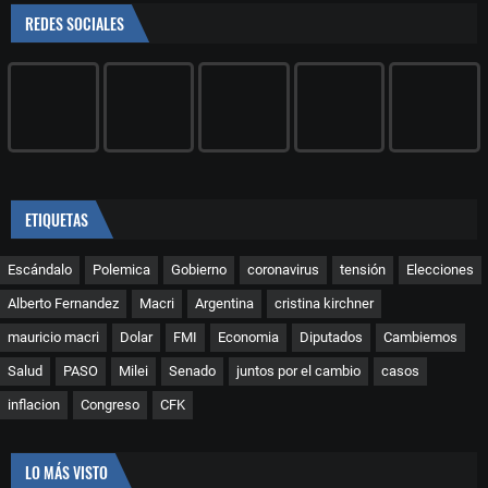
REDES SOCIALES
ETIQUETAS
Escándalo
Polemica
Gobierno
coronavirus
tensión
Elecciones
Alberto Fernandez
Macri
Argentina
cristina kirchner
mauricio macri
Dolar
FMI
Economia
Diputados
Cambiemos
Salud
PASO
Milei
Senado
juntos por el cambio
casos
inflacion
Congreso
CFK
LO MÁS VISTO