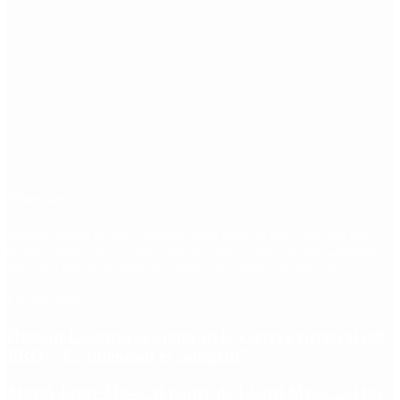
Etiquetas
Escándalo
Polemica
Gobierno
coronavirus
tensión
Elecciones
Alberto Fernandez
Macri
Argentina
cristina kirchner
mauricio macri
Dolar
FMI
Economia
Diputados
Cambiemos
Salud
PASO
Milei
Senado
juntos por el cambio
casos
inflacion
Congreso
CFK
Lo más visto
Hernán Lacunza se anotó en la carrera electoral del
PRO: “La intención es competir”
Murió Jorge Messi, el padre de Lionel Messi: así fue