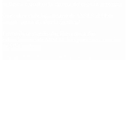
su figura crucial en la carrera del capitán argentino
Qué cobra cada beneficiario de ANSES el 14 de
agosto, según el calendario oficial
Fentanilo contaminado: liberaron a dos
exfuncionarias de ANMAT tras pagar una caución
de $150 millones
Copyright 2025 © Todos los derechos reservados