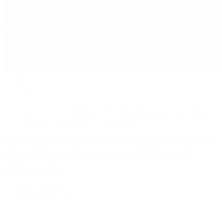
Política
Contactenos
8 de agosto, 2026
Economía
Sociedad
Quiénes Somos
Mundo
Inicio
>
Política
>
Los Sauces: Florencia y Máximo dejaron dos escritos a
Bonadio y pidieron ser sobreseídos
Los Sauces: Florencia y Máximo dejaron
dos escritos a Bonadio y pidieron ser
sobreseídos
por Periodista 360
6 de marzo, 2017