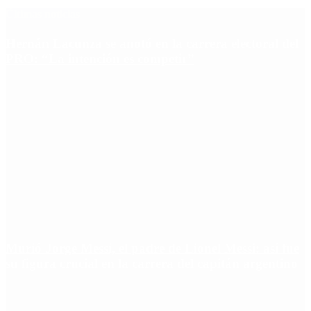
Últimas noticias
Hernán Lacunza se anotó en la carrera electoral del
PRO: “La intención es competir”
Murió Jorge Messi, el padre de Lionel Messi: así fue
su figura crucial en la carrera del capitán argentino