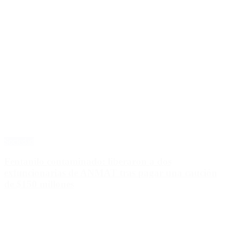
Sociedad
Fentanilo contaminado: liberaron a dos
exfuncionarias de ANMAT tras pagar una caución
de $150 millones