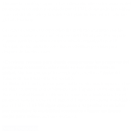
Durante la reunión, Caputo y Georgieva discutieron los avances del
programa económico respaldado por el FMI, destacando la positiva
reacción del mercado y la solidez del plan, incluso en un contexto
global desafiante.
Georgieva elogió el compromiso del gobierno argentino con las
metas acordadas y reafirmó el apoyo del FMI al país. Por su parte,
Caputo participó también en un seminario organizado por JP
Morgan, donde adelantó reformas económicas previstas para
después de las elecciones.
«Excelente reunión para donde compartimos los progresos del
programa económico, sobre todo en este difícil contexto
global.
Muchas gracias @KGeorgieva!», escribió el titular del
Palacio de hacienda en la red social X.
La titular del Fondo, por su parte, había escrito más temprano: «Fue
un placer reunirme con el Ministro Luis Caputo y el Presidente del
Banco Central Bausili y obtener información actualizada sobre el
progreso hasta la fecha en el marco del nuevo programa respaldado
por el FMI».
«El FMI sigue apoyando a Argentina en su labor
por consolidar la estabilidad económica y lograr un futuro
mejor para todos»
, agregó Georgieva.
Notas Destacadas