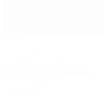
Política
Contactenos
7 de agosto, 2026
Economía
Sociedad
Quiénes Somos
Mundo
Inicio
>
Economía
>
Luis Caputo celebró tras un nuevo encuentro con el FMI
en Washington: «Excelente reunión»
Luis Caputo celebró tras un nuevo
encuentro con el FMI en Washington:
«Excelente reunión»
por PERIODISTA 360
24 de abril, 2025