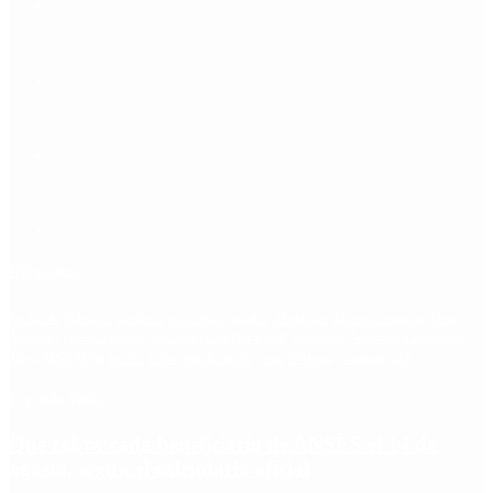
Etiquetas
Escándalo
Polemica
Gobierno
coronavirus
tensión
Elecciones
Alberto Fernandez
Macri
Argentina
cristina kirchner
mauricio macri
Dolar
FMI
Economia
Diputados
Cambiemos
Salud
PASO
Milei
Senado
juntos por el cambio
casos
inflacion
Congreso
CFK
Lo más visto
Qué cobra cada beneficiario de ANSES el 14 de
agosto, según el calendario oficial