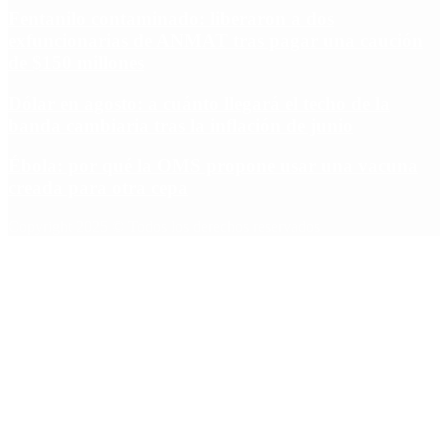
Fentanilo contaminado: liberaron a dos
exfuncionarias de ANMAT tras pagar una caución
de $150 millones
Dólar en agosto: a cuánto llegará el techo de la
banda cambiaria tras la inflación de junio
Ébola: por qué la OMS propone usar una vacuna
creada para otra cepa
Copyright 2025 © Todos los derechos reservados