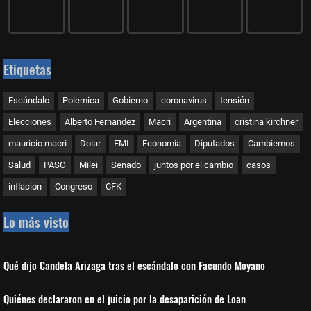
Etiquetas
Escándalo
Polemica
Gobierno
coronavirus
tensión
Elecciones
Alberto Fernandez
Macri
Argentina
cristina kirchner
mauricio macri
Dolar
FMI
Economia
Diputados
Cambiemos
Salud
PASO
Milei
Senado
juntos por el cambio
casos
inflacion
Congreso
CFK
Lo más visto
Qué dijo Candela Arizaga tras el escándalo con Facundo Moyano
Quiénes declararon en el juicio por la desaparición de Loan