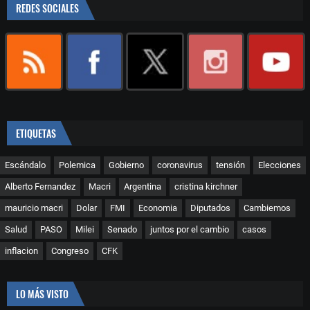
REDES SOCIALES
ETIQUETAS
Escándalo
Polemica
Gobierno
coronavirus
tensión
Elecciones
Alberto Fernandez
Macri
Argentina
cristina kirchner
mauricio macri
Dolar
FMI
Economia
Diputados
Cambiemos
Salud
PASO
Milei
Senado
juntos por el cambio
casos
inflacion
Congreso
CFK
LO MÁS VISTO