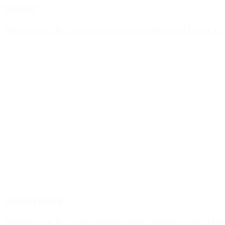
Economía
Riesgo país: las razones por las que sigue sin bajar de
Destacado
Política
Quiénes son los gobernadores más alineados con Javie