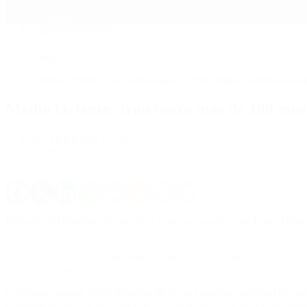
Mundo
Quiénes Somos
Inicio
>
Mundo
>
Medio Oriente: Irán lanzó más de 100 misiles balísticos a Is
Medio Oriente: Irán lanzó más de 100 misile
por PERIODISTA 360
13 de junio, 2025
Después del bombardeo israelí a una base nuclear en Irán, Tehe
Luego del ataque de
Israel contra Irán
, el contraataque no se hizo 
confirmaron hasta 35 heridos de gravedad.
El
primer ataque desde Israel se llevó una amplia cantidad de baj
respuesta de Irán fue devastadora y se puede observar el cielo de Med