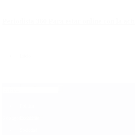
Periodista 360 Para estar online con la ac
Inicio
Destacado
Política
Contactenos
6 de agosto, 2026
Economía
Sociedad