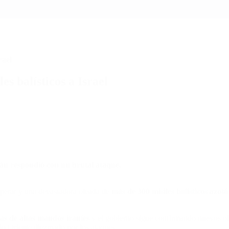
rael
s balísticos a Israel
rán respondió con un brutal ataque.
esperar y una devastadora oleada de
más de 300 misiles balísticos azotó
as de altos mandos iraníes
y el gobierno sigue confirmando nuevos ob
io Oriente diezmado por los ataques.