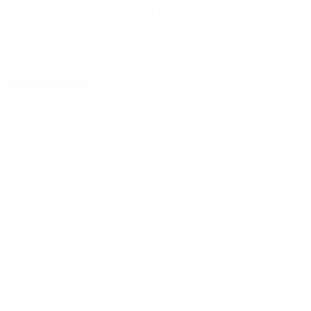
Irán también levantó su “
bandera roja de venganza
” y las declarac
que
“La vida definitivamente se volverá amarga para los sionistas”.
La operación que dio comienzo a los ataques fue, según Benjamin, la “
corazón del programa de misiles balísticos de Irán”. La situación no p
Notas Destacadas