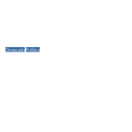
Desalojo exprés: qué cambia para inquilinos y propietarios con
el proyecto que aprobó el Senado
Destacado
Política