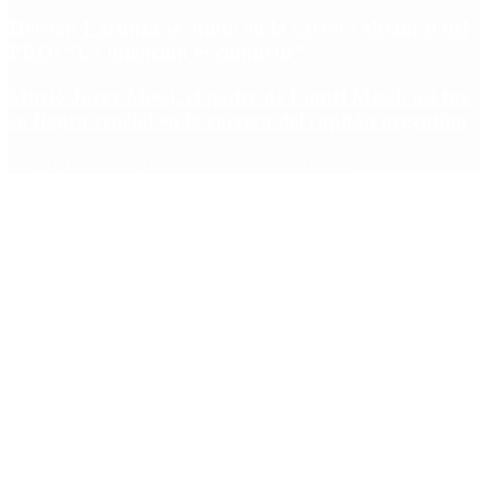
Hernán Lacunza se anotó en la carrera electoral del
PRO: “La intención es competir”
Murió Jorge Messi, el padre de Lionel Messi: así fue
su figura crucial en la carrera del capitán argentino
Copyright 2025 © Todos los derechos reservados