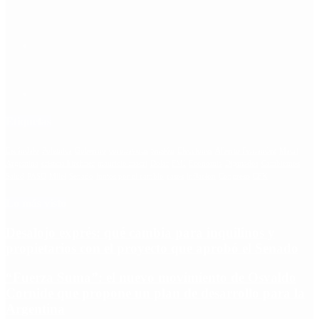
Etiquetas
Escándalo
Polemica
Gobierno
coronavirus
tensión
Elecciones
Alberto Fernandez
Macri
Argentina
cristina kirchner
mauricio macri
Dolar
FMI
Economia
Diputados
Cambiemos
Salud
PASO
Milei
Senado
juntos por el cambio
casos
inflacion
Congreso
CFK
Lo más visto
Desalojo exprés: qué cambia para inquilinos y
propietarios con el proyecto que aprobó el Senado
“Fuerza Suma”: el nuevo movimiento de Osvaldo
Cornide que propone un plan de desarrollo para la
Argentina