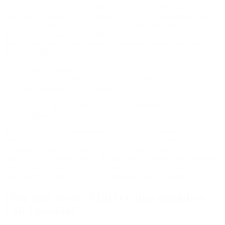
«¿Lali Espósito? Ah, Ladri Depósito»
, expresó Milei cuando el
periodista le preguntó por la artista. Luego, al ser consultado sobre el
clamor de algunos sectores para que Espósito incursione en la
política, el mandatario respondió:
«Bueno, que sea candidata, ¿qué
querés que te diga? Tiene todos los elementos legales para serlo,
que sea candidata.»
"Ladri Depósito":
Por los comentarios de Javier Milei sobre Lali Espósito
pic.twitter.com/5tSvv2R61l
— ¿Por qué es tendencia? (@porquetendencia)
February 4, 2025
Por otro lado, Milei aseguró que no asistiría a un recital de la
cantante, ya que sus preferencias musicales van por otro lado.
«A mí
me gusta otro tipo de música, qué sé yo. Anoche me vi ‘Un baile de
máscaras’, una versión en el Metropolitan de Nueva York dirigida
por Luciano Pavarotti y con Leo Nucci. O sea, esa es la música que
yo escucho. Y si no, escucho a los Rolling Stones»
, explicó.
¿Por qué Javier Milei critica seguido a
Lali Espósito?