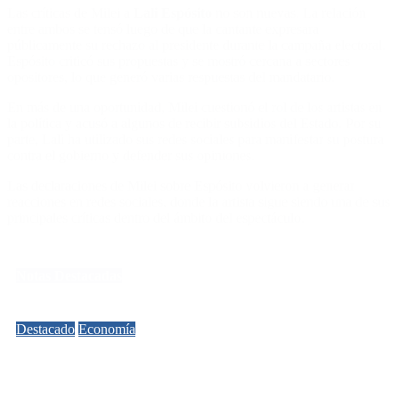
Las críticas de Milei a
Lali Espósito
no son nuevas. La relación
entre ambos se tensó luego de que la cantante expresara
públicamente su rechazo al presidente durante la campaña electoral.
Espósito criticó sus propuestas y se mostró cercana a sectores
opositores, lo que generó varias respuestas del mandatario.
En más de una oportunidad, Milei cuestionó el rol de los artistas en
la política y acusó a algunos de recibir subsidios del Estado. Por su
parte, Lali ha utilizado sus redes sociales para manifestar su postura
contra el gobierno y defender sus opiniones.
Las declaraciones de Milei sobre Espósito volvieron a generar
reacciones en redes sociales, donde la artista sigue siendo una de sus
principales críticas dentro del ámbito del espectáculo.
Notas Destacadas
Destacado
Economía