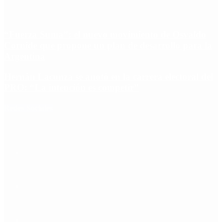
“Fuerza Suma”: el nuevo movimiento de Osvaldo
Cornide que propone un plan de desarrollo para la
Argentina
Hernán Lacunza se anotó en la carrera electoral del
PRO: “La intención es competir”
Redes Sociales