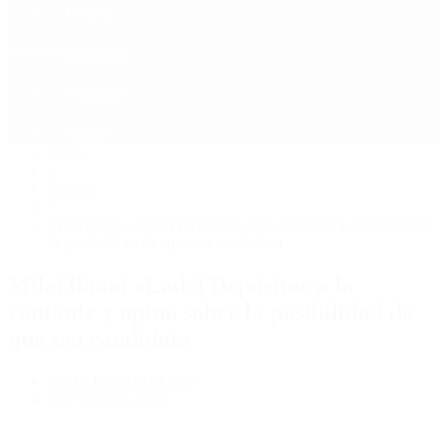
Política
Contactenos
9 de agosto, 2026
Economía
Sociedad
Quiénes Somos
Mundo
Inicio
>
Política
>
Milei llamó «Ladri Depósito» a la cantante y opinó sobre
la posibilidad de que sea candidata
Milei llamó «Ladri Depósito» a la
cantante y opinó sobre la posibilidad de
que sea candidata
por PERIODISTA 360
4 de febrero, 2025