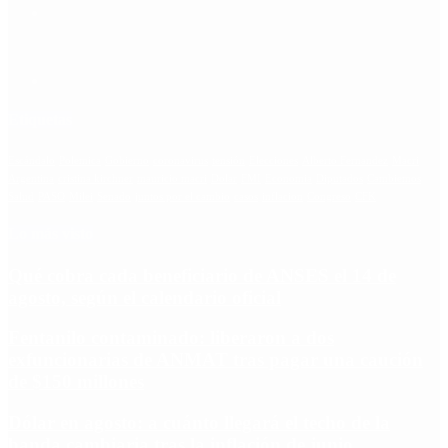
Etiquetas
Escándalo
Polemica
Gobierno
coronavirus
tensión
Elecciones
Alberto Fernandez
Macri
Argentina
cristina kirchner
mauricio macri
Dolar
FMI
Economia
Diputados
Cambiemos
Salud
PASO
Milei
Senado
juntos por el cambio
casos
inflacion
Congreso
CFK
Lo más visto
Qué cobra cada beneficiario de ANSES el 14 de
agosto, según el calendario oficial
Fentanilo contaminado: liberaron a dos
exfuncionarias de ANMAT tras pagar una caución
de $150 millones
Dólar en agosto: a cuánto llegará el techo de la
banda cambiaria tras la inflación de junio