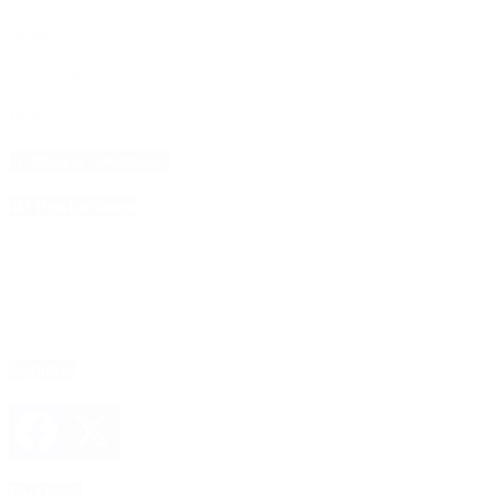
Nombre
*
Correo electrónico
*
Web
4D Producciones
Seguinos
Facebook