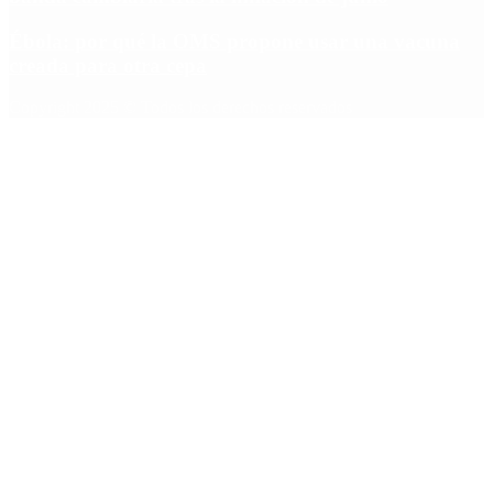
Ébola: por qué la OMS propone usar una vacuna
creada para otra cepa
Copyright 2025 © Todos los derechos reservados