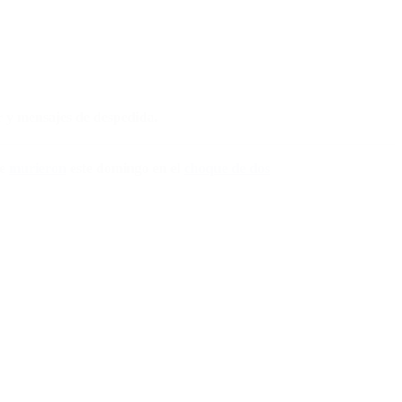
r y mensajes de despedida.
ee
murieron
este domingo en el
choque de dos