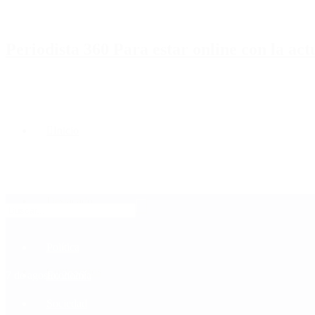
Periodista 360 Para estar online con la ac
Inicio
Destacado
Política
Contactenos
7 de agosto, 2026
Economía
Sociedad