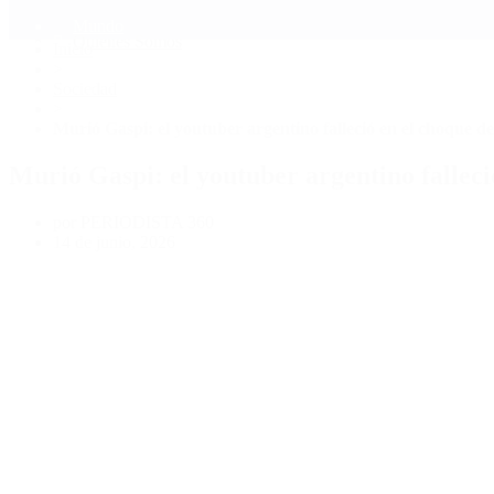
Mundo
Quiénes Somos
Inicio
>
Sociedad
>
Murió Gaspi: el youtuber argentino falleció en el choque de
Murió Gaspi: el youtuber argentino falleci
por PERIODISTA 360
14 de junio, 2026