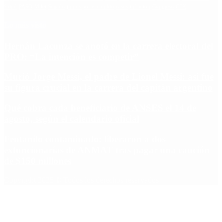
Salud
PASO
Milei
Senado
juntos por el cambio
casos
inflacion
Congreso
CFK
Lo más visto
Hernán Lacunza se anotó en la carrera electoral del
PRO: “La intención es competir”
Murió Jorge Messi, el padre de Lionel Messi: así fue
su figura crucial en la carrera del capitán argentino
Qué cobra cada beneficiario de ANSES el 14 de
agosto, según el calendario oficial
Fentanilo contaminado: liberaron a dos
exfuncionarias de ANMAT tras pagar una caución
de $150 millones
Copyright 2025 © Todos los derechos reservados