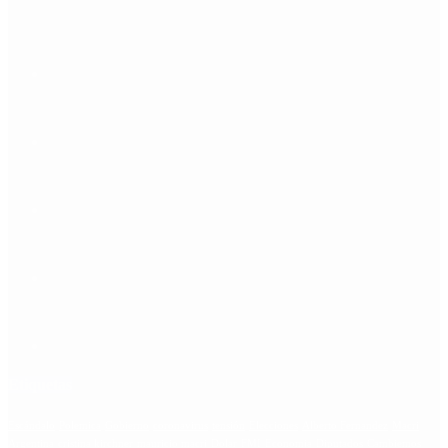
Etiquetas
Escándalo
Polemica
Gobierno
coronavirus
tensión
Elecciones
Alberto Fernandez
Macri
Argentina
cristina kirchner
mauricio macri
Dolar
FMI
Economia
Diputados
Cambiemos