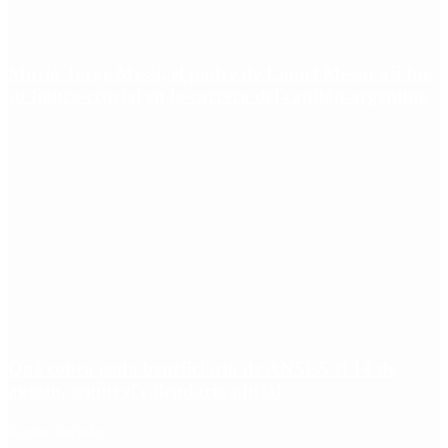
Murió Jorge Messi, el padre de Lionel Messi: así fue
su figura crucial en la carrera del capitán argentino
Qué cobra cada beneficiario de ANSES el 14 de
agosto, según el calendario oficial
Redes Sociales