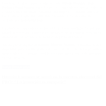
Este logro la ubicó junto a figuras como
Stevie Wonder
,
Bob
Dylan
y
Paul Simon
, entre los pocos compositores que accedieron
a edades tan tempranas. Ninguna otra mujer lo consiguió antes de
los 40 años, lo que hizo aún más relevante el reconocimiento
recibido por
la estrella pop
.
En 2010, la compositora recibió el Hal David Starlight Award, un
galardón reservado a nuevas promesas, y fue la primera persona en
avanzar de ese premio a la membresía plena del Salón.
Ahora, puede aspirar al
Johnny Mercer Award
, el máximo honor
disponible para los integrantes de este colectivo. Si en los próximos
quince años lo consigue, establecería una nueva marca de juventud
en esa categoría.
Notas Destacadas
Hernán Lacunza se anotó en la carrera electoral del
PRO: “La intención es competir”