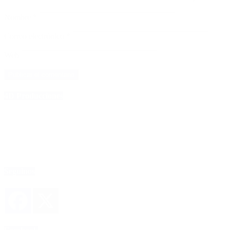
Nombre
*
Correo electrónico
*
Web
4D Producciones
Seguinos