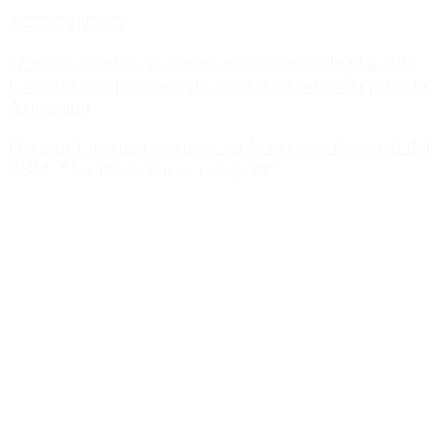
Destacado
Política
“Fuerza Suma”: el nuevo movimiento de Osvaldo
Cornide que propone un plan de desarrollo para la
Argentina
Hernán Lacunza se anotó en la carrera electoral del
PRO: “La intención es competir”