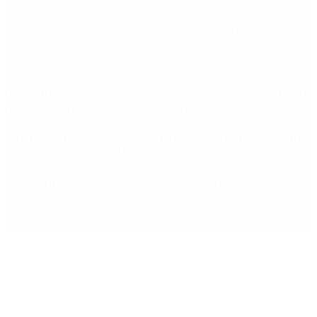
Lo más visto
“Fuerza Suma”: el nuevo movimiento de Osvaldo
Cornide que propone un plan de desarrollo para la
Argentina
Hernán Lacunza se anotó en la carrera electoral del
PRO: “La intención es competir”
Murió Jorge Messi, el padre de Lionel Messi: así fue
su figura crucial en la carrera del capitán argentino
Qué cobra cada beneficiario de ANSES el 14 de
agosto, según el calendario oficial
Copyright 2025 © Todos los derechos reservados