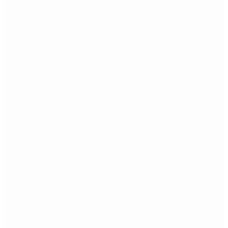
Etiquetas
Escándalo
Polemica
Gobierno
coronavirus
tensión
Elecciones
Alberto Fernandez
Macri
Argentina
cristina kirchner
mauricio macri
Dolar
FMI
Economia
Diputados
Cambiemos
Salud
PASO
Milei
Senado
juntos por el cambio
casos
inflacion
Congreso
CFK