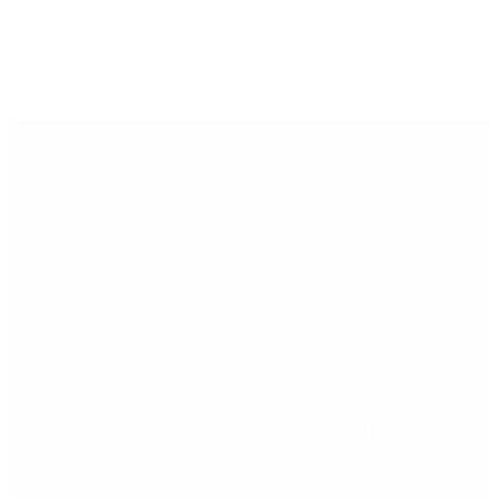
Últimas noticias
“Fuerza Suma”: el nuevo movimiento de Osvaldo
Cornide que propone un plan de desarrollo para la
Argentina