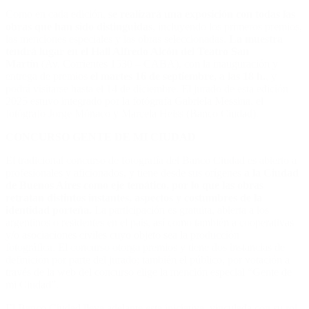
Como en cada edición,
se realizará una exposición con todas las
obras que han sido distinguidas
, incluyendo los primeros premios,
las menciones especiales y las obras seleccionadas.
La muestra
tendrá lugar en el Hall Alfredo Alcón del Teatro San
Martín
(Av. Corrientes 1530 – CABA), con la inauguración y
entrega de premios
el martes 16 de septiembre, a las 18 h.
, y
podrá visitarse hasta el 14 de diciembre. El jurado de esta edición
2025 estuvo integrado por la fotógrafa Gabriela Messina, el
fotógrafo Jorge Mónaco y Marcela Heiss (Banco Ciudad).
CONCURSO GENTE DE MI CIUDAD
El tradicional concurso de fotografía del Banco Ciudad es abierto a
profesionales y aficionados, y tiene desde sus orígenes
a la Ciudad
de Buenos Aires como eje temático, por lo que las obras
retratan distintos instantes, aspectos y costumbres de la
identidad porteña.
La participación es gratuita, abierta a los
argentinos o residentes en el país, así como también a cooperativas
y/o asociaciones civiles cuyo objeto sea la producción
fotográfica. El concurso otorga premios y tiene dos instancias de
definición por parte del jurado; también el público, por votación a
través de la web del concurso elige la mención especial “Gente de
mi Ciudad”.
El Banco Ciudad lleva adelante esta iniciativa, vinculada con su rol