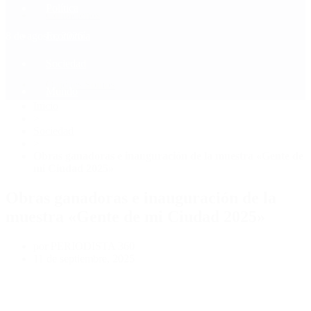
Política
Contactenos
8 de agosto, 2026
Economía
Sociedad
Quiénes Somos
Mundo
Inicio
>
Sociedad
>
Obras ganadoras e inauguración de la muestra «Gente de
mi Ciudad 2025»
Obras ganadoras e inauguración de la
muestra «Gente de mi Ciudad 2025»
por PERIODISTA 360
11 de septiembre, 2025