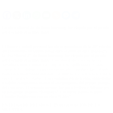
La obra «Rural 2», de Irina Werning, fue elegida por el jurado
para ocupar el primer lugar.
El Banco Ciudad presentó las obras ganadoras de la 26° edición
del reconocido certamen fotográfico «Gente de mi Ciudad»
(*)
:
la obra
“Rural 2”, de Irina Werning, fue elegida por el jurado
para ocupar el primer lugar
. Esta obra destaca por su fuerza
narrativa y humor visual. La composición, equilibrada y frontal,
convierte lo cotidiano en una escena de arte contemporáneo, donde
tradición y modernidad dialogan con sutileza y se potencia la tensión
entre lo rural y lo citadino.
Esa combinación de ironía, simbolismo
y solidez compositiva motivó el otorgamiento del primer premio
del concurso.
El segundo premio fue para Federico Alfonso por
su fotografía titulada “Remisero” y el tercer puesto lo ganó
Claudio Bulgheroni con su obra “Líder”
.
ENTREGA DE PREMIOS E INAUGURACIÓN DE LA
MUESTRA