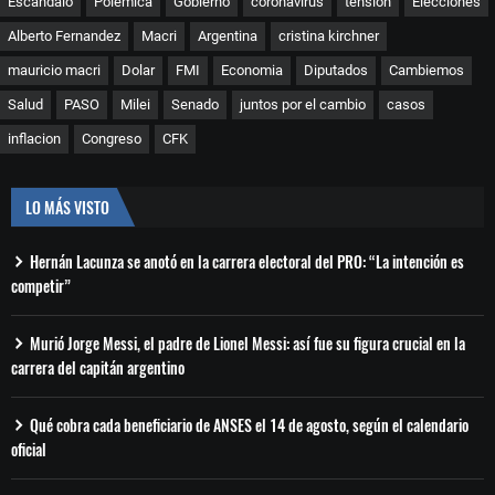
Escándalo
Polemica
Gobierno
coronavirus
tensión
Elecciones
Alberto Fernandez
Macri
Argentina
cristina kirchner
mauricio macri
Dolar
FMI
Economia
Diputados
Cambiemos
Salud
PASO
Milei
Senado
juntos por el cambio
casos
inflacion
Congreso
CFK
LO MÁS VISTO
Hernán Lacunza se anotó en la carrera electoral del PRO: “La intención es
competir”
Murió Jorge Messi, el padre de Lionel Messi: así fue su figura crucial en la
carrera del capitán argentino
Qué cobra cada beneficiario de ANSES el 14 de agosto, según el calendario
oficial