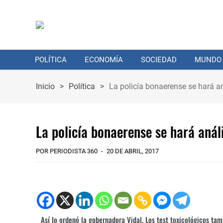
POLÍTICA
ECONOMÍA
SOCIEDAD
MUNDO
Inicio
>
Política
>
La policía bonaerense se hará an
La policía bonaerense se hará anál
POR PERIODISTA 360
20 DE ABRIL, 2017
Así lo ordenó la gobernadora Vidal. Los test toxicológicos tam