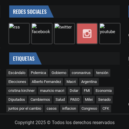
REDES SOCIALES
ETIQUETAS
Escándalo
Polemica
Gobierno
coronavirus
tensión
Elecciones
Alberto Fernandez
Macri
Argentina
cristina kirchner
mauricio macri
Dolar
FMI
Economia
Diputados
Cambiemos
Salud
PASO
Milei
Senado
juntos por el cambio
casos
inflacion
Congreso
CFK
Copyright 2025 © Todos los derechos reservados