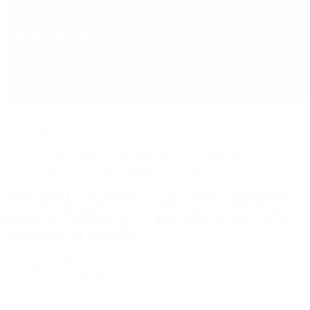
Política
Contactenos
8 de agosto, 2026
Economía
Sociedad
Quiénes Somos
Mundo
Inicio
>
Economía
>
Por qué la economía argentina muestra mejores
indicadores, pero la gente no lo siente en el bolsillo
Por qué la economía argentina muestra
mejores indicadores, pero la gente no lo
siente en el bolsillo
por PERIODISTA 360
8 de julio, 2026