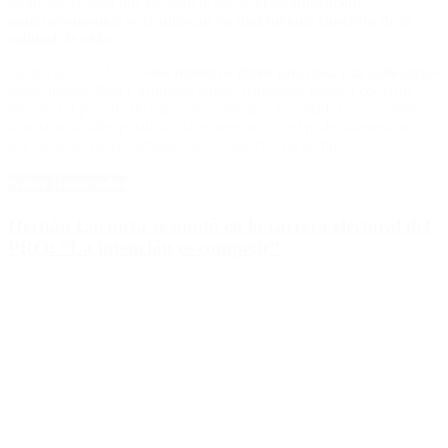
serán claves para que los beneficios de
la estabilización
macroeconómica se traduzcan en una mejora concreta de la
calidad de vida.
La discusión sobre si
«los números dicen una cosa y la calle otra»
sigue abierta. Para Castiñeira, ambas realidades pueden coexistir
durante un período de transición: mientras las estadísticas comienzan
a mostrar señales positivas, la recuperación del poder adquisitivo y
del bienestar de las familias suele requerir más tiempo.
Notas Destacadas
Hernán Lacunza se anotó en la carrera electoral del
PRO: “La intención es competir”