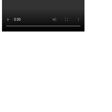
Qué muestran hoy los indicadores
El economista destacó que existen distintos datos que reflejan una
mejora respecto de meses anteriores.
Entre ellos mencionó que
desde el exterior las empresas
argentinas son hoy más valoradas
, un dato que suele interpretarse
como una señal de mayor confianza de los inversores.
También hizo referencia a los últimos informes del
INDEC
, que
muestran una disminución de los niveles de pobreza en comparación
con períodos anteriores.
Sin embargo, advirtió que esos indicadores conviven con una
realidad cotidiana marcada por la pérdida del poder adquisitivo, el
consumo moderado y las dificultades que aún enfrentan muchas
familias.