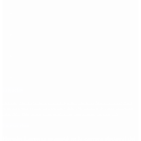
Etiquetas
Escándalo
Polemica
Gobierno
coronavirus
tensión
Elecciones
Alberto Fernandez
Macri
Argentina
cristina kirchner
mauricio macri
Dolar
FMI
Economia
Diputados
Cambiemos
Salud
PASO
Milei
Senado
juntos por el cambio
casos
inflacion
Congreso
CFK
Lo más visto
Hernán Lacunza se anotó en la carrera electoral del