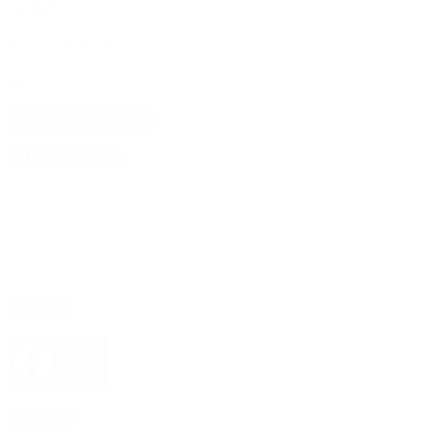
Nombre
*
Correo electrónico
*
Web
4D Producciones
Seguinos
Facebook