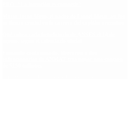
PRO: “La intención es competir”
Murió Jorge Messi, el padre de Lionel Messi: así fue
su figura crucial en la carrera del capitán argentino
Qué cobra cada beneficiario de ANSES el 14 de
agosto, según el calendario oficial
Fentanilo contaminado: liberaron a dos
exfuncionarias de ANMAT tras pagar una caución
de $150 millones
Copyright 2025 © Todos los derechos reservados