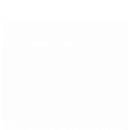
Últimas noticias
Hernán Lacunza se anotó en la carrera electoral del
PRO: “La intención es competir”
Murió Jorge Messi, el padre de Lionel Messi: así fue
su figura crucial en la carrera del capitán argentino