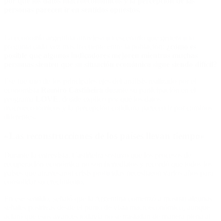
por qué los datos macroeconómicos y la percepción de las
personas parecen ir en sentidos opuestos.
La economía argentina atraviesa un escenario que genera una
pregunta cada vez más frecuente entre la población:
¿cómo es
posible que algunos indicadores mejoren mientras muchas
personas sienten que su situación económica sigue siendo difícil?
Ese fue uno de los principales ejes del análisis realizado por el
economista
Ramiro Castiñeira
durante su participación en el
programa
LOVE
, donde explicó por qué los datos
macroeconómicos y la percepción cotidiana parecen ir por caminos
diferentes.
«Las reconstrucciones de los países llevan tiempo»
Durante la entrevista, Castiñeira sostuvo que los procesos de
recuperación económica no son inmediatos y recordó que todos los
países que atravesaron crisis profundas necesitaron varios años para
consolidar su crecimiento.
En ese sentido, señaló que la Argentina comenzó a mostrar algunas
señales positivas desde el punto de vista macroeconómico, aunque
aclaró que esos avances todavía no se trasladan de manera plena al