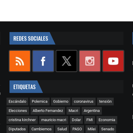
REDES SOCIALES
ETIQUETAS
e
Escándalo
Polemica
Gobierno
coronavirus
tensión
Elecciones
Alberto Fernandez
Macri
Argentina
cristina kirchner
mauricio macri
Dolar
FMI
Economia
Diputados
Cambiemos
Salud
PASO
Milei
Senado