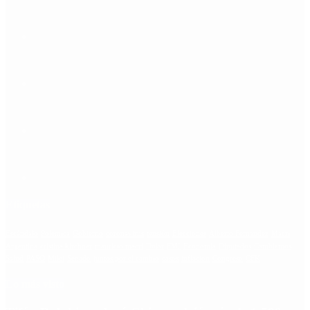
Etiquetas
Escándalo
Polemica
Gobierno
coronavirus
tensión
Elecciones
Alberto Fernandez
Macri
Argentina
cristina kirchner
mauricio macri
Dolar
FMI
Economia
Diputados
Cambiemos
Salud
PASO
Milei
Senado
juntos por el cambio
casos
inflacion
Congreso
CFK
Lo más visto