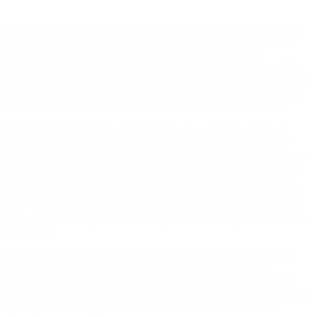
La colaboración da origen a
Gucci Racing
, una nueva plataforma
de negocio y experiencias que, según los comunicados, girará en
torno a los valores de “rendimiento, precisión, disciplina y
excelencia” en el punto de encuentro entre el lujo y el deporte. Esta
iniciativa tendrá su primera expresión en la Fórmula 1 y se extenderá
a múltiples ámbitos, desde la generación de contenidos y productos
hasta experiencias exclusivas para clientes y eventos especiales.
Francesca Bellettini
, presidenta y directora ejecutiva de Gucci,
destacó el carácter inédito del acuerdo: “Esta alianza con Alpine
Formula One Team escribe un nuevo capítulo: Gucci se convierte en
la primera casa de moda de lujo en ser patrocinador principal en la
Fórmula 1. Refleja nuestra ambición para la marca y el papel que
queremos que juegue en este escenario”, expresó. Añadió además
que
“Gucci Racing es más que una presencia en la parrilla: es
una expresión de quiénes somos y hacia dónde queremos llevar
la marca”
.
Alpine
, fundada en 1955 por
Jean Rédélé
, cuenta con una larga
tradición en el automovilismo deportivo y, bajo la estructura
de
Renault Group
, ha mantenido una presencia constante en la
Fórmula 1 desde 1977. Actualmente, la escudería mantiene la quinta
posición en el campeonato y busca consolidar su crecimiento