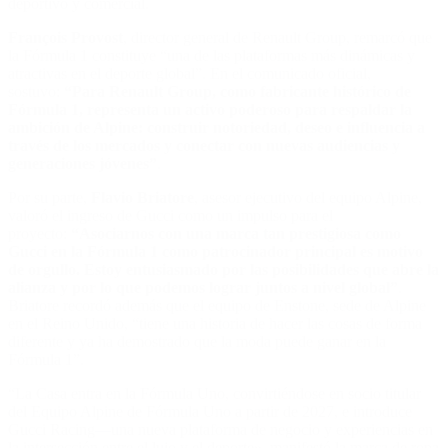
deportivo y comercial.
François Provost
, director general de Renault Group, remarcó que
la Fórmula 1 constituye “una de las plataformas más dinámicas y
atractivas en el deporte global”. En el comunicado oficial,
sostuvo:
“Para Renault Group, como fabricante histórico de
Fórmula 1, representa un activo poderoso para respaldar la
ambición de Alpine: construir notoriedad, deseo e influencia a
través de los mercados y conectar con nuevas audiencias y
generaciones jóvenes”
.
Por su parte,
Flavio Briatore
, asesor ejecutivo del equipo Alpine,
valoró el ingreso de Gucci como un impulso para el
proyecto:
“Asociarnos con una marca tan prestigiosa como
Gucci en la Fórmula 1 como patrocinador principal es motivo
de orgullo. Estoy entusiasmado por las posibilidades que abre la
alianza y por lo que podemos lograr juntos a nivel global”
.
Briatore recordó además que el equipo de Enstone, sede de Alpine
en el Reino Unido, “tiene una historia de hacer las cosas de forma
diferente y ya ha demostrado que la moda puede ganar en la
Fórmula 1”.
“La Casa entra en la Fórmula Uno, convirtiéndose en socio titular
del Equipo Alpine de Fórmula Uno a partir de 2027, e introduce
Gucci Racing—una nueva plataforma de negocio y experiencias en
la intersección entre el lujo y el deporte», manifestó la marca de ropa