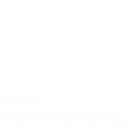
Destacado
Economía
Desalojo exprés: qué cambia para inquilinos y
propietarios con el proyecto que aprobó el Senado
Deja una respuesta