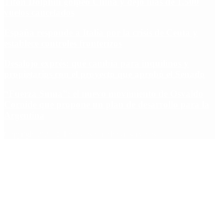
Tifón Dolphin golpeó China y dejó más de 1.500
vuelos cancelados
España responde a Italia por la crisis de Ceuta y
establece controles fronterizos
Desalojo exprés: qué cambia para inquilinos y
propietarios con el proyecto que aprobó el Senado
“Fuerza Suma”: el nuevo movimiento de Osvaldo
Cornide que propone un plan de desarrollo para la
Argentina
Copyright 2025 © Todos los derechos reservados