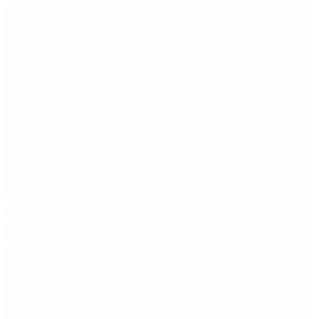
establece controles fronterizos
Desalojo exprés: qué cambia para inquilinos y
propietarios con el proyecto que aprobó el Senado
Redes Sociales