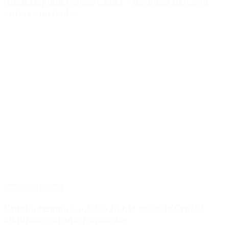
Tifón Dolphin golpeó China y dejó más de 1.500
vuelos cancelados
Destacado
Mundo
España responde a Italia por la crisis de Ceuta y
establece controles fronterizos