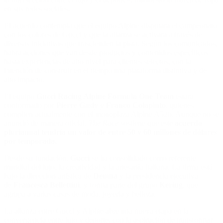
en sus redes sociales.
El acuerdo contempla que el equipo Alpine disputará el campeonato
con los colores de Gucci y que la alianza se activará a través de
diversas iniciativas que trascienden la pista. Según los comunicados,
habrá acciones que van desde productos y contenidos específicos
hasta experiencias de alto nivel para clientes selectos, con la
intención de construir en el tiempo una plataforma distintiva y de
alto impacto.
El equipo
Gucci Racing Alpine Formula One Team
estará
conformado por
Pierre Gasly
y
Franco Colapinto
, quienes
compiten actualmente con el monoplaza Alpine A526. Aunque no se
anunció de manera oficial,
The Race
sostiene que este
acuerdo
plurianual tendría un valor de entre 50 y 60 millones de dólares
por temporada.
Desde su fundación,
Gucci
se ha consolidado como referente
mundial del lujo, la creatividad y la artesanía italiana. La firma está
bajo la dirección artística de
Demna
y la presidencia ejecutiva
de
Francesca Bellettini
, y forma parte del grupo
Kering
, que
agrupa a varias casas de moda, joyería y belleza.
La alianza entre Gucci y Alpine abre una nueva etapa en la
convergencia entre lujo y deporte, con la aspiración de transformar