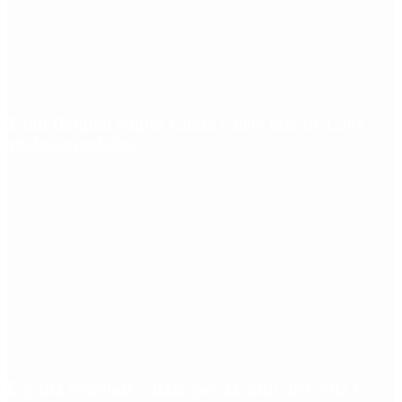
Tifón Dolphin golpeó China y dejó más de 1.500
vuelos cancelados
España responde a Italia por la crisis de Ceuta y