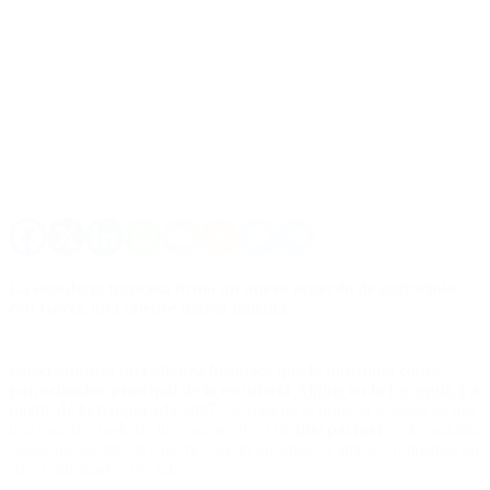
La escudería francesa firmó un nuevo acuerdo de patrocinio
con Gucci, una célebre marca italiana.
Gucci anunció una alianza histórica que lo posiciona como
patrocinador principal de la escudería
Alpine
en la
Fórmula 1
a
partir de la temporada 2027.
Se trata de la primera ocasión en que
una casa de moda de lujo asume el rol de
title partner
en la máxima
categoría del automovilismo, según informaron ambas compañías en
sus comunicados oficiales.