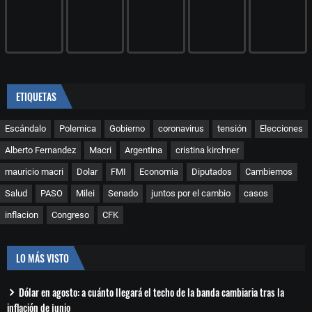
ETIQUETAS
Escándalo
Polemica
Gobierno
coronavirus
tensión
Elecciones
Alberto Fernandez
Macri
Argentina
cristina kirchner
mauricio macri
Dolar
FMI
Economia
Diputados
Cambiemos
Salud
PASO
Milei
Senado
juntos por el cambio
casos
inflacion
Congreso
CFK
LO MÁS VISTO
Dólar en agosto: a cuánto llegará el techo de la banda cambiaria tras la
inflación de junio