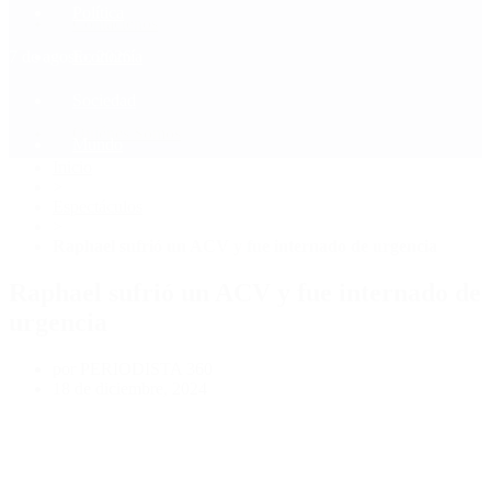
Política
Contactenos
7 de agosto, 2026
Economía
Sociedad
Quiénes Somos
Mundo
Inicio
>
Espectáculos
>
Raphael sufrió un ACV y fue internado de urgencia
Raphael sufrió un ACV y fue internado de
urgencia
por PERIODISTA 360
18 de diciembre, 2024