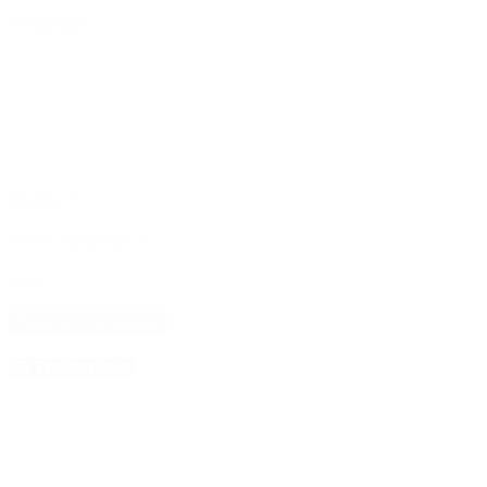
Comentario
*
Nombre
*
Correo electrónico
*
Web
4D Producciones