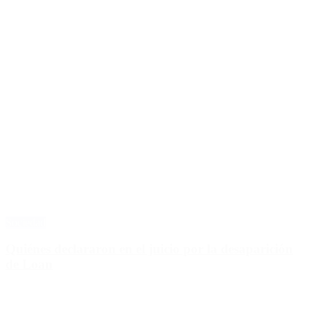
Sociedad
Quiénes declararon en el juicio por la desaparición
de Loan