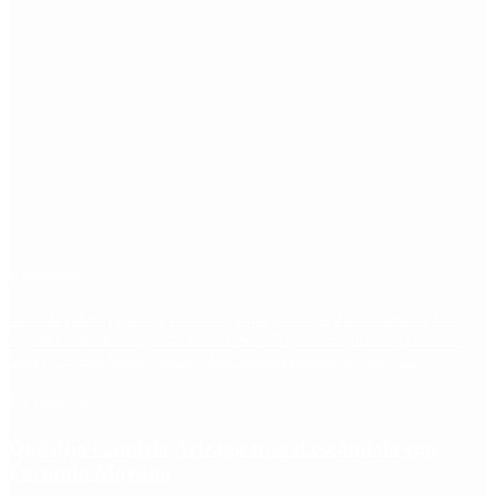
Etiquetas
Escándalo
Polemica
Gobierno
coronavirus
tensión
Elecciones
Alberto Fernandez
Macri
Argentina
cristina kirchner
mauricio macri
Dolar
FMI
Economia
Diputados
Cambiemos
Salud
PASO
Milei
Senado
juntos por el cambio
casos
inflacion
Congreso
CFK
Lo más visto
Qué dijo Candela Arizaga tras el escándalo con
Facundo Moyano