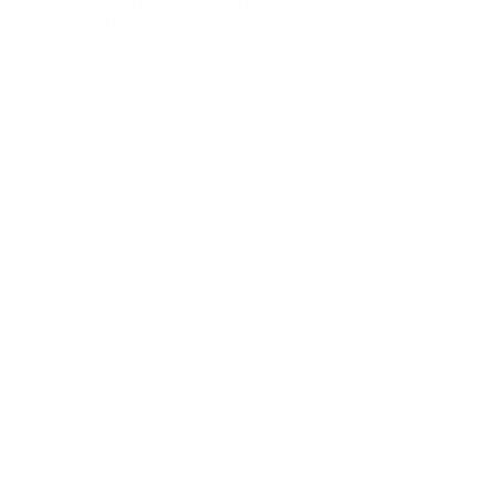
El último lunes, el artista se había presentado en otro exitoso ciclo
televisivo: El Hormiguero, de la cadena Antena 3, conducido por
Pablo Motos.