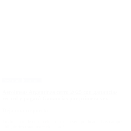
Destacado
Economía
Aerolíneas Argentinas cerró 2025 con ganancias
récord y pagará Ganancias por primera vez
Deja una respuesta
Tu dirección de correo electrónico no será publicada.
Los campos
obligatorios están marcados con
*