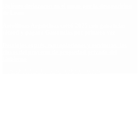
Quiénes declararon en el juicio por la desaparición
de Loan
Aerolíneas Argentinas cerró 2025 con ganancias
récord y pagará Ganancias por primera vez
Desalojos exprés, expropiaciones y escrituras: las
claves del proyecto de propiedad privada del
Gobierno
Copyright 2025 © Todos los derechos reservados