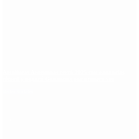
Aerolíneas Argentinas cerró 2025 con ganancias
récord y pagará Ganancias por primera vez
Redes Sociales