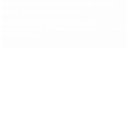
Qué cobra cada beneficiario de ANSES el 14 de
agosto, según el calendario oficial
Fentanilo contaminado: liberaron a dos
exfuncionarias de ANMAT tras pagar una caución
de $150 millones
Copyright 2025 © Todos los derechos reservados