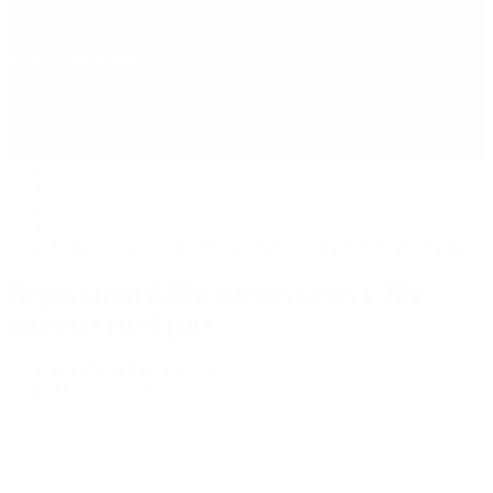
Política
Contactenos
8 de agosto, 2026
Economía
Sociedad
Quiénes Somos
Mundo
Inicio
>
Destacado
>
Reportaron 8.850 nuevos casos y 281 muertes en el país
Reportaron 8.850 nuevos casos y 281
muertes en el país
por PERIODISTA 360
11 de julio, 2021