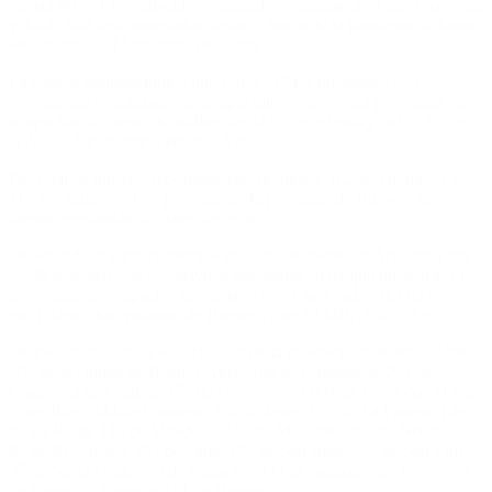
suman 98.781 los fallecidos registrados oficialmente a nivel nacional
y 4.647.948 los contagiados desde el inicio de la pandemia, informó
este domingo el Ministerio de Salud.
La cartera sanitaria indicó que son 5.349 los internados con
coronavirus en unidades de terapia intensiva, con un porcentaje de
ocupación de camas de adultos de 62,8% en el país y del 59,9% en
la Área Metropolitana Buenos Aires.
Del total de muertes reportadas este domingo, 162 son hombres y
116 son mujeres. Tres personas de la provincia de Buenos Aires
fueron registradas sin datos de sexo.
De acuerdo al parte epidemiológico, de momento en Argentina hay
5.349 personas con coronavirus internadas en terapia intensiva. El
porcentaje de ocupación de camas a nivel nacional es del 62,8% y
en el Área Metropolitana de Buenos Aires (AMBA) del 59,9%.
De los 8.850 contagios, 2.193 son de la provincia de Buenos Aires,
705 de la ciudad de Buenos Aires, 168 de Catamarca, 295 de
Chaco, 82 de Chubut, 478 de Corrientes, 1.001 de Córdoba, 413 de
Entre Ríos, 344 de Formosa, 276 de Jujuy, 191 de La Pampa, 149
de La Rioja, 142 de Mendoza, 152 de Misiones, 105 de Neuquén,
87 de Río Negro, 207 de Salta, 193 de San Juan, 235 de San Luis,
37 de Santa Cruz, 733 de Santa Fe, 433 de Santiago del Estero, 19
de Tierra del Fuego y 212 de Tucumán.