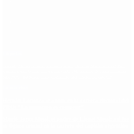
Etiquetas
Escándalo
Polemica
Gobierno
coronavirus
tensión
Elecciones
Alberto Fernandez
Macri
Argentina
cristina kirchner
mauricio macri
Dolar
FMI
Economia
Diputados
Cambiemos
Salud
PASO
Milei
Senado
juntos por el cambio
casos
inflacion
Congreso
CFK
Lo más visto
Hernán Lacunza se anotó en la carrera electoral del
PRO: “La intención es competir”
Murió Jorge Messi, el padre de Lionel Messi: así fue
su figura crucial en la carrera del capitán argentino