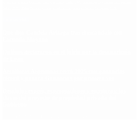
Argentina
cristina kirchner
mauricio macri
Dolar
FMI
Economia
Diputados
Cambiemos
Salud
PASO
Milei
Senado
juntos por el cambio
casos
inflacion
Congreso
CFK
Lo más visto
Qué dijo Candela Arizaga tras el escándalo con
Facundo Moyano
Quiénes declararon en el juicio por la desaparición
de Loan
Aerolíneas Argentinas cerró 2025 con ganancias
récord y pagará Ganancias por primera vez
Desalojos exprés, expropiaciones y escrituras: las
claves del proyecto de propiedad privada del
Gobierno
Copyright 2025 © Todos los derechos reservados