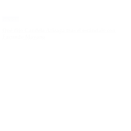
Sociedad
Qué dijo Candela Arizaga tras el escándalo con
Facundo Moyano