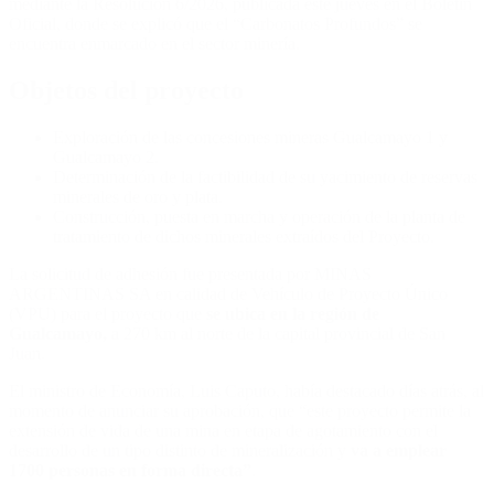
mediante la Resolución 6/2026, publicada este jueves en el Boletín
Oficial, donde se explicó que el “Carbonatos Profundos” se
encuentra enmarcado en el sector minería.
Objetos del proyecto
Exploración de las concesiones mineras Gualcamayo 1 y
Gualcamayo 2.
Determinación de la factibilidad de su yacimiento de reservas
minerales de oro y plata.
Construcción, puesta en marcha y operación de la planta de
tratamiento de dichos minerales extraídos del Proyecto.
La solicitud de adhesión fue presentada por MINAS
ARGENTINAS SA en calidad de Vehículo de Proyecto Único
(VPU) para el proyecto que
se ubica en la región de
Gualcamayo,
a 270 km al norte de la capital provincial de San
Juan.
El ministro de Economía, Luis Caputo, había destacado días atrás, al
momento de anunciar su aprobación, que “este proyecto permite la
extensión de vida de una mina en etapa de agotamiento con el
desarrollo de un tipo distinto de mineralización y
va a emplear
1700 personas en forma directa”
.