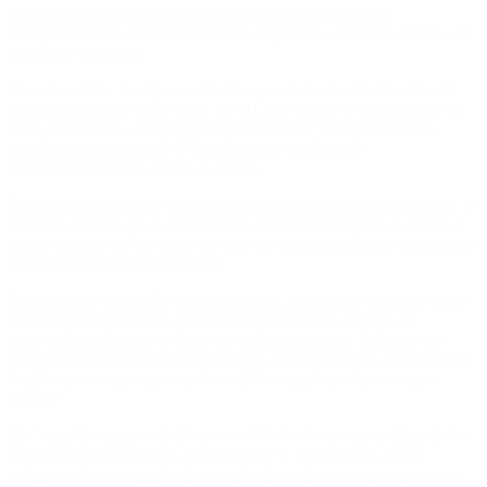
El proyecto representará una
inversión total en activos
computables de US$ 519.647.635
, superando el monto mínimo de
inversión requerido.
En este sentido, la empresa informó que el monto inicial a invertir
para el primer año es de US$ 46.741.254 y para el segundo año de
US$ 43.858.696,
conformando un total de US$ 90.599.950
,
para
lograr superar el 40% del monto mínimo de
inversión
dispuesto en la Ley Bases.
El texto oficial precisó que en la solicitud presentada al Ejecutivo, la
empresa declaró que la fecha límite comprometida para alcanzar el
monto mínimo de inversión en activos computables para el proyecto
es
el 31 de diciembre de 2028
.
En el plan de desarrollo de proveedores, se estipuló que
el 69% de
la totalidad del monto de inversión destinado al pago de
proveedores, bienes y obras de infraestructura, durante las
etapas de construcción y operación, corresponde a proveedores
locales
, porcentaje que excede el 20% exigido por la normativa
vigente.
El Comité Evaluador de Proyectos RIGI “efectuó un análisis de los
antecedentes obrantes en el expediente y, con sustento en los
informes técnicos producidos por las dependencias y reparticiones