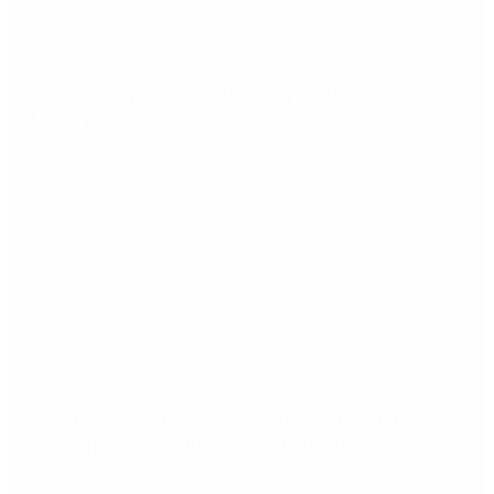
Quiénes declararon en el juicio por la desaparición
de Loan
Aerolíneas Argentinas cerró 2025 con ganancias
récord y pagará Ganancias por primera vez
Redes Sociales