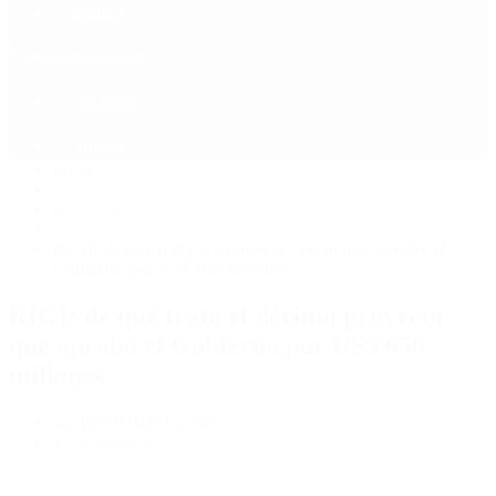
Política
Contactenos
7 de agosto, 2026
Economía
Sociedad
Quiénes Somos
Mundo
Inicio
>
Economía
>
RIGI: de qué trata el décimo proyecto que aprobó el
Gobierno por US$ 650 millones
RIGI: de qué trata el décimo proyecto
que aprobó el Gobierno por US$ 650
millones
por PERIODISTA 360
15 de enero, 2026