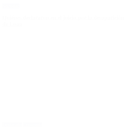
Sociedad
Quiénes declararon en el juicio por la desaparición
de Loan
Destacado
Economía