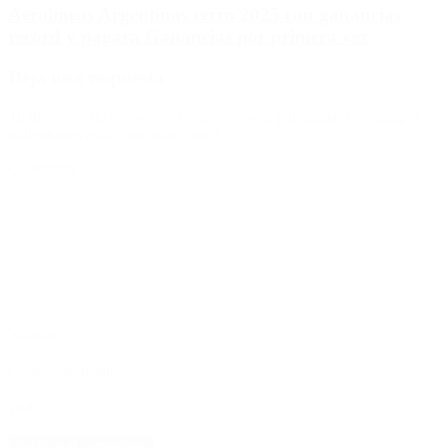
Aerolíneas Argentinas cerró 2025 con ganancias
récord y pagará Ganancias por primera vez
Deja una respuesta
Tu dirección de correo electrónico no será publicada.
Los campos
obligatorios están marcados con
*
Comentario
*
Nombre
*
Correo electrónico
*
Web