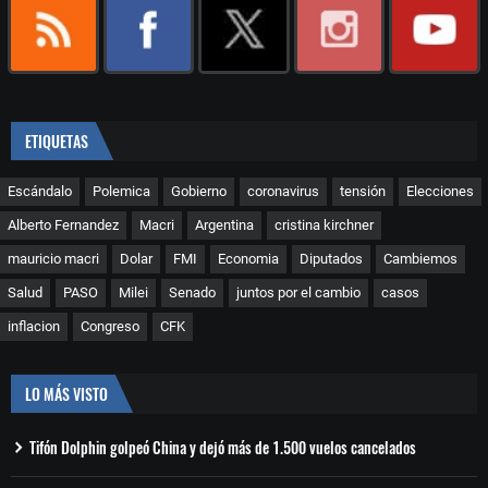
ETIQUETAS
Escándalo
Polemica
Gobierno
coronavirus
tensión
Elecciones
Alberto Fernandez
Macri
Argentina
cristina kirchner
mauricio macri
Dolar
FMI
Economia
Diputados
Cambiemos
Salud
PASO
Milei
Senado
juntos por el cambio
casos
inflacion
Congreso
CFK
LO MÁS VISTO
Tifón Dolphin golpeó China y dejó más de 1.500 vuelos cancelados