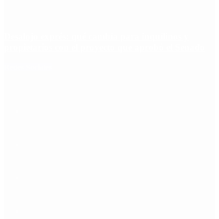
Desalojo exprés: qué cambia para inquilinos y
propietarios con el proyecto que aprobó el Senado
Redes Sociales