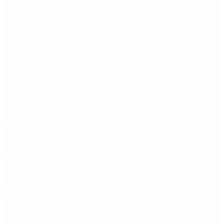
Etiquetas
Escándalo
Polemica
Gobierno
coronavirus
tensión
Elecciones
Alberto Fernandez
Macri
Argentina
cristina kirchner
mauricio macri
Dolar
FMI
Economia
Diputados
Cambiemos
Salud
PASO
Milei
Senado
juntos por el cambio
casos
inflacion
Congreso
CFK
Lo más visto
Tifón Dolphin golpeó China y dejó más de 1.500
vuelos cancelados
España responde a Italia por la crisis de Ceuta y
establece controles fronterizos
Desalojo exprés: qué cambia para inquilinos y
propietarios con el proyecto que aprobó el Senado
“Fuerza Suma”: el nuevo movimiento de Osvaldo