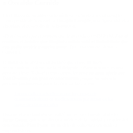
a Osvaldo Cornide
En el marco de su aniversario número 55, la obra social designó
como presidente honorario a
Osvaldo Cornide
, una figura histórica
vinculada al desarrollo de la institución.
«
Don Osvaldo fue el primero que le dio vida a OSDEPYM.
Fue el
creativo, el hombre que imaginó cuando salió el monotributo que
esto podía servirle a mucha gente
. Tuvo esa visión», destacó
Gamietea.
El titular de la obra social aseguró que existe un fuerte
reconocimiento interno hacia el dirigente. «
Para nosotros es una
persona clave. Todo el cuerpo gerencial tiene
un gran afecto por
Don Osvaldo y un gran reconocimiento
porque ha sido una
persona fundamental para la obra social
«, afirmó.
Farmacéuticos advirtieron que hay riesgo de
desabastecimiento de medicamentos por atraso en los
pagos de obras sociales
Durante el acto también se realizó un reconocimiento al doctor
Jorge Giana
, quien fue director médico de la entidad y creador del
denominado
Plan Pyme
, un modelo de cobertura orientado a
emprendedores.