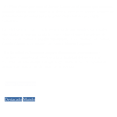
«
El
Plan Pyme que creó el doctor Giana es el mismo que estamos
usando ahora
, aggiornado a la época, pero es el mismo modelo de
pensamiento de salud para la gente emprendedora
«, explicó
Gamietea.
La celebración contó con la presencia de autoridades nacionales
vinculadas al sistema sanitario, entre ellas el superintendente de
Servicios de Salud,
Claudio Stivelman
; el viceministro de Salud,
Guido Giana
; y el ministro de Salud,
Mario Lugones
.
«
En la salud es bastante atípico demostrar crecimiento
«,
concluyó Gamietea al referirse a la actualidad del sector y al
recorrido de una institución que logró mantenerse en expansión
después de más de medio siglo de actividad.
Notas Destacadas
Destacado
Mundo