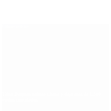
Últimas noticias
Tifón Dolphin golpeó China y dejó más de 1.500
vuelos cancelados