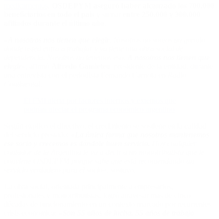
medicamentos,
OSDEPYM aseguró haber alcanzado los 700.000
beneficiarios en todo el país
y sumar
entre 250.000 y 300.000
afiliados durante el último año
.
«
A nosotros nos tienen que elegir
. Nosotros no somos un gremio
donde usted entra a trabajar y ya tiene una obra social de
dependencia. Nosotros no tenemos eso.
A nosotros nos tienen que
elegir
«,
afirmó
Alfredo Gamietea
, presidente de la entidad, durante
una entrevista con el periodista Fernando Carnota en
Radio
Continental.
El FMI alerta por factores internos y externos que
podrían afectar el programa económico argentino
Según explicó el directivo, el crecimiento se sostiene en la calidad
del servicio prestado:
«
La única forma que nosotros mantenemos
ese socio y crecemos es dándole buen servicio.
Hoy cualquier
contador de la Argentina le va a decir a un monotributista que le
conviene OSDEPYM porque sabe que está recomendando un
servicio verdadero para el socio
«, sostuvo.
La obra social, orientada principalmente a empresarios,
profesionales y monotributistas, logró atravesar más de cinco
décadas de funcionamiento en un contexto marcado por recurrentes
crisis económica:
«
Son 55 años de lucha, 55 años de trabajo