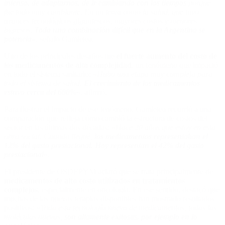
intenso, de adaptarnos, de ir cambiando con los tiempos
porque
fue todo muy cambiante. En un tema como la salud, que tuvo
avances tecnológicos gigantescos, mayores costos y menores
ingresos.
Toda una combinación difícil que en la Argentina se
potencia
«
, señaló Gamietea.
Uno de los principales desafíos fue
el fuerte aumento del costo de
los medicamentos de alta complejidad
, un fenómeno que impactó
en todo el sistema sanitario: «
Hubo una etapa muy compleja para
todo el sistema de salud.
El crecimiento de los medicamentos
estuvo cerca del 600%
«, afirmó.
Para ilustrar el impacto de ese fenómeno, Gamietea recurrió a una
comparación que refleja cómo cambió la estructura de costos del
sector en las últimas dos décadas: «
Hace 20 años que estoy en esta
obra social. Cuando llegué,
los medicamentos representaban el
12% del gasto prestacional. Hoy representan el 42% del gasto
prestacional
«.
El presidente de OSDEPYM aclaró que se trata principalmente de
medicamentos de alto costo utilizados en tratamientos
complejos
, especialmente en oncología. En ese sentido, destacó que
muchas de las nuevas terapias disponibles han mostrado resultados
positivos: «
Toda esta tecnología nueva de medicamentos, todas las
moléculas nuevas,
son altamente exitosas, por ejemplo en lo