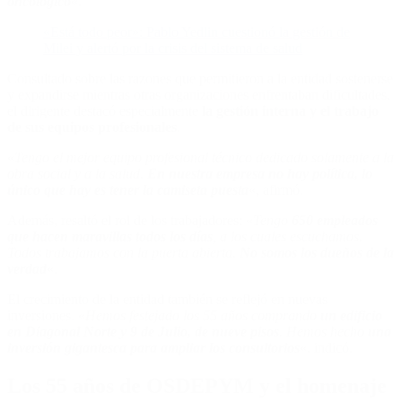
oncológico
«.
«Está todo peor»: Pablo Yedlin cuestionó la gestión de
Milei y alertó por la crisis del sistema de salud
Consultado sobre las razones que permitieron a la entidad sostenerse
y expandirse mientras otras organizaciones enfrentaban dificultades,
el dirigente destacó especialmente
la gestión interna y el trabajo
de sus equipos profesionales
.
«
Tengo el mejor equipo profesional técnico dedicado solamente a la
obra social y a la salud.
En nuestra empresa no hay política, lo
único que hay es tener la camiseta puesta
«, afirmó.
Además, resaltó el rol de los trabajadores: «
Tengo
650 empleados
que hacen maravillas todos los días
, a los cuales escuchamos.
Todos trabajamos con la puerta abierta.
No somos los dueños de la
verdad
«.
El crecimiento de la entidad también se reflejó en nuevas
inversiones. «
Hemos festejado los 55 años comprando
un edificio
en Diagonal Norte y 9 de Julio, de nueve pisos
. Hemos hecho
una
inversión gigantesca para ampliar los consultorios
«, indicó.
Los 55 años de OSDEPYM y el homenaje