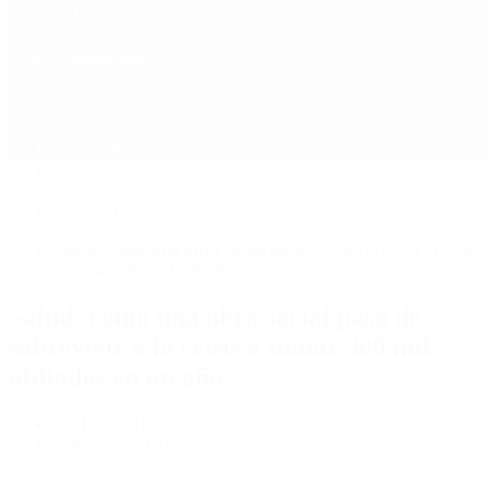
Política
Contactenos
10 de agosto, 2026
Economía
Sociedad
Quiénes Somos
Mundo
Inicio
>
Sociedad
>
Salud: cómo una obra social pasó de sobrevivir a la crisis
a sumar 300 mil afiliados en un año
Salud: cómo una obra social pasó de
sobrevivir a la crisis a sumar 300 mil
afiliados en un año
por PERIODISTA 360
2 de junio, 2026