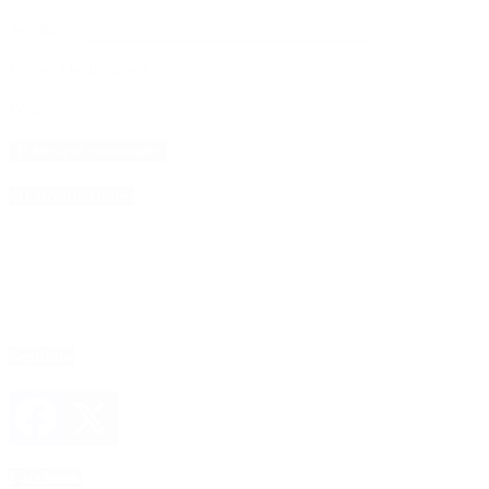
Nombre
*
Correo electrónico
*
Web
4D Producciones
Seguinos
Facebook