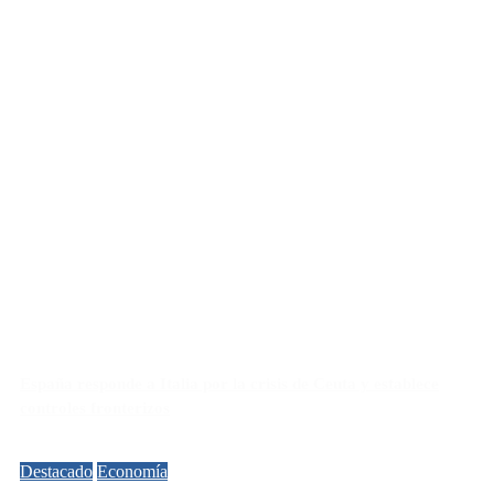
España responde a Italia por la crisis de Ceuta y establece
controles fronterizos
Destacado
Economía