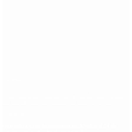
Etiquetas
Escándalo
Polemica
Gobierno
coronavirus
tensión
Elecciones
Alberto Fernandez
Macri
Argentina
cristina kirchner
mauricio macri
Dolar
FMI
Economia
Diputados
Cambiemos
Salud
PASO
Milei
Senado
juntos por el cambio
casos
inflacion
Congreso
CFK
Lo más visto
Qué cobra cada beneficiario de ANSES el 14 de