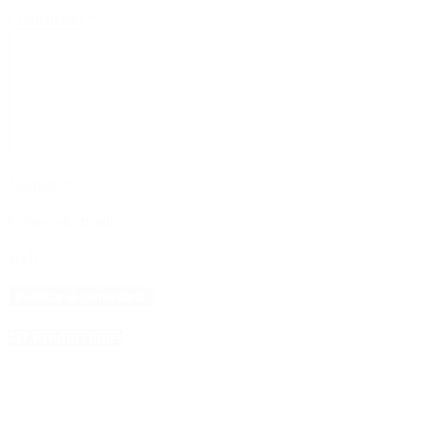
Comentario
*
Nombre
*
Correo electrónico
*
Web
4D Producciones