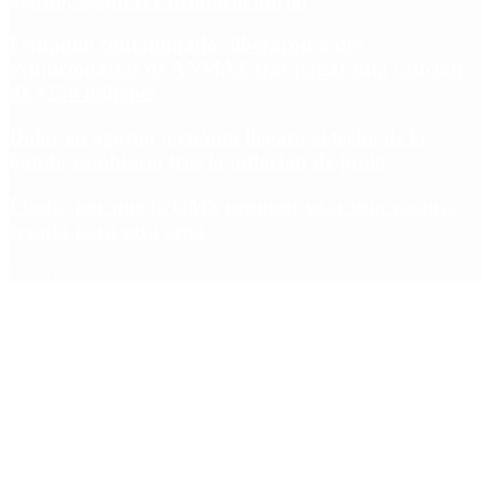
agosto, según el calendario oficial
Fentanilo contaminado: liberaron a dos
exfuncionarias de ANMAT tras pagar una caución
de $150 millones
Dólar en agosto: a cuánto llegará el techo de la
banda cambiaria tras la inflación de junio
Ébola: por qué la OMS propone usar una vacuna
creada para otra cepa
Copyright 2025 © Todos los derechos reservados