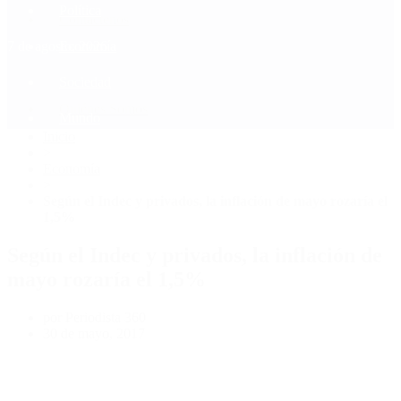
Política
Contactenos
7 de agosto, 2026
Economía
Sociedad
Quiénes Somos
Mundo
Inicio
>
Economía
>
Según el Indec y privados, la inflación de mayo rozaría el
1,5%
Según el Indec y privados, la inflación de
mayo rozaría el 1,5%
por Periodista 360
30 de mayo, 2017