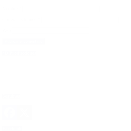
Nombre
*
Correo electrónico
*
Web
4D Producciones
Seguinos
Facebook