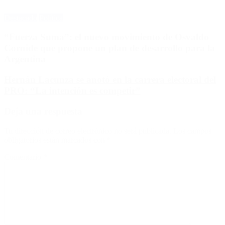
Destacado
Política
“Fuerza Suma”: el nuevo movimiento de Osvaldo
Cornide que propone un plan de desarrollo para la
Argentina
Hernán Lacunza se anotó en la carrera electoral del
PRO: “La intención es competir”
Deja una respuesta
Tu dirección de correo electrónico no será publicada.
Los campos
obligatorios están marcados con
*
Comentario
*