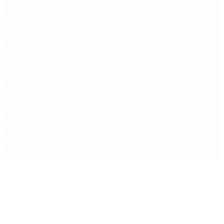
Desalojo exprés: qué cambia para inquilinos y
propietarios con el proyecto que aprobó el Senado
“Fuerza Suma”: el nuevo movimiento de Osvaldo
Cornide que propone un plan de desarrollo para la
Argentina
Hernán Lacunza se anotó en la carrera electoral del
PRO: “La intención es competir”
Murió Jorge Messi, el padre de Lionel Messi: así fue
su figura crucial en la carrera del capitán argentino
Copyright 2025 © Todos los derechos reservados