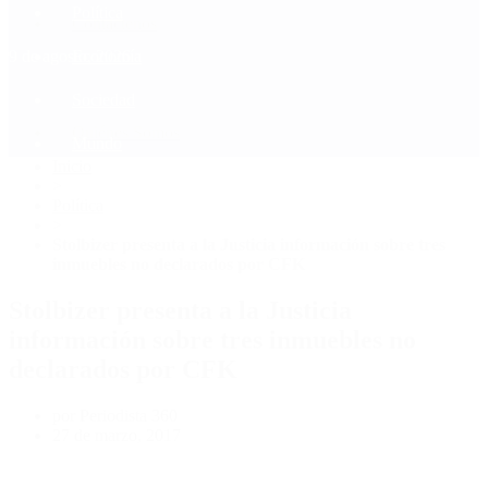
Política
Contactenos
9 de agosto, 2026
Economía
Sociedad
Quiénes Somos
Mundo
Inicio
>
Política
>
Stolbizer presenta a la Justicia información sobre tres
inmuebles no declarados por CFK
Stolbizer presenta a la Justicia
información sobre tres inmuebles no
declarados por CFK
por Periodista 360
27 de marzo, 2017