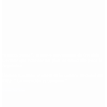
“Fuerza Suma”: el nuevo movimiento de Osvaldo
Cornide que propone un plan de desarrollo para la
Argentina
Hernán Lacunza se anotó en la carrera electoral del
PRO: “La intención es competir”
Redes Sociales