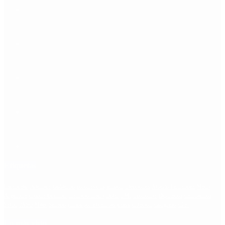
Etiquetas
Escándalo
Polemica
Gobierno
coronavirus
tensión
Elecciones
Alberto Fernandez
Macri
Argentina
cristina kirchner
mauricio macri
Dolar
FMI
Economia
Diputados
Cambiemos
Salud
PASO
Milei
Senado
juntos por el cambio
casos
inflacion
Congreso
CFK
Lo más visto