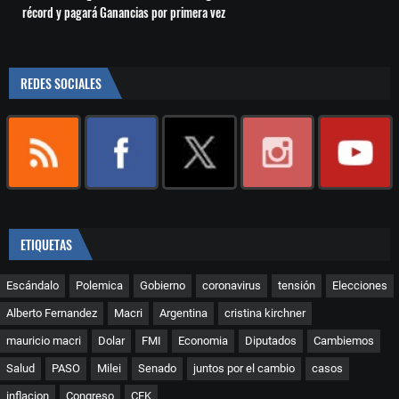
récord y pagará Ganancias por primera vez
REDES SOCIALES
ETIQUETAS
Escándalo
Polemica
Gobierno
coronavirus
tensión
Elecciones
Alberto Fernandez
Macri
Argentina
cristina kirchner
mauricio macri
Dolar
FMI
Economia
Diputados
Cambiemos
Salud
PASO
Milei
Senado
juntos por el cambio
casos
inflacion
Congreso
CFK