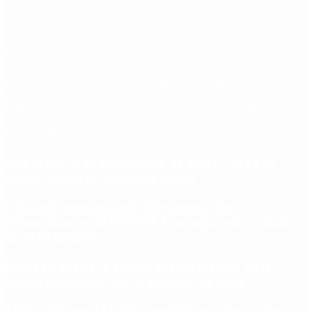
Etiquetas
Escándalo
Polemica
Gobierno
coronavirus
tensión
Elecciones
Alberto Fernandez
Macri
Argentina
cristina kirchner
mauricio macri
Dolar
FMI
Economia
Diputados
Cambiemos
Salud
PASO
Milei
Senado
juntos por el cambio
casos
inflacion
Congreso
CFK
Lo más visto
Qué cobra cada beneficiario de ANSES el 14 de
agosto, según el calendario oficial
Fentanilo contaminado: liberaron a dos
exfuncionarias de ANMAT tras pagar una caución
de $150 millones
Dólar en agosto: a cuánto llegará el techo de la
banda cambiaria tras la inflación de junio
Ébola: por qué la OMS propone usar una vacuna