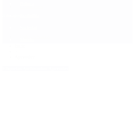
Política
Contactenos
8 de agosto, 2026
Economía
Sociedad
Quiénes Somos
Mundo
Inicio
>
Aprender
Etiquetas Archivadas: Aprender