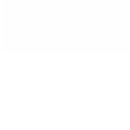
Aerolíneas Argentinas cerró 2025 con ganancias
récord y pagará Ganancias por primera vez
Desalojos exprés, expropiaciones y escrituras: las
claves del proyecto de propiedad privada del
Gobierno
Copyright 2025 © Todos los derechos reservados