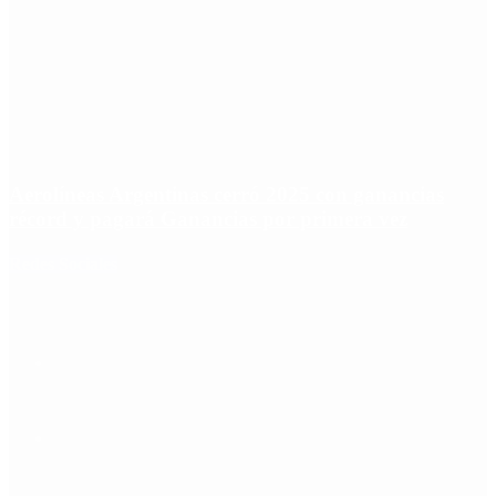
Aerolíneas Argentinas cerró 2025 con ganancias
récord y pagará Ganancias por primera vez
Redes Sociales