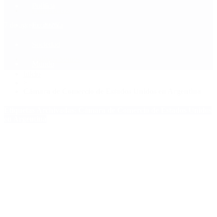
Política
Contactenos
7 de agosto, 2026
Economía
Sociedad
Quiénes Somos
Mundo
Inicio
>
Cámara de Comercio de Estados Unidos en Argentina
Etiquetas Archivadas: Cámara de Comercio de Estados Unidos
en Argentina