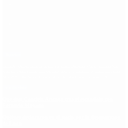
Etiquetas
Escándalo
Polemica
Gobierno
coronavirus
tensión
Elecciones
Alberto Fernandez
Macri
Argentina
cristina kirchner
mauricio macri
Dolar
FMI
Economia
Diputados
Cambiemos
Salud
PASO
Milei
Senado
juntos por el cambio
casos
inflacion
Congreso
CFK
Lo más visto
Qué dijo Candela Arizaga tras el escándalo con
Facundo Moyano
Quiénes declararon en el juicio por la desaparición
de Loan