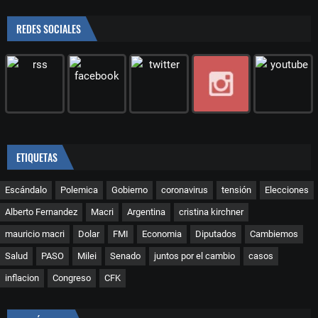
REDES SOCIALES
ETIQUETAS
Escándalo
Polemica
Gobierno
coronavirus
tensión
Elecciones
Alberto Fernandez
Macri
Argentina
cristina kirchner
mauricio macri
Dolar
FMI
Economia
Diputados
Cambiemos
Salud
PASO
Milei
Senado
juntos por el cambio
casos
inflacion
Congreso
CFK