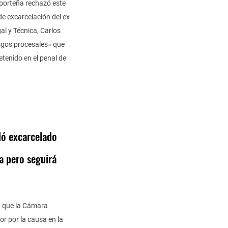
porteña rechazó este
de excarcelación del ex
al y Técnica, Carlos
esgos procesales» que
etenido en el penal de
ó excarcelado
a pero seguirá
a que la Cámara
or por la causa en la