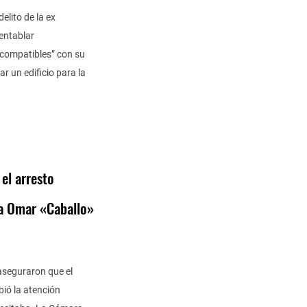
elito de la ex
“entablar
ncompatibles” con su
r un edificio para la
el arresto
 a Omar «Caballo»
aseguraron que el
ibió la atención