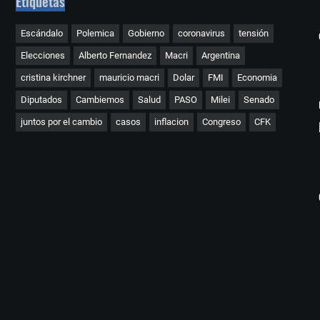
Etiquetas
Escándalo
Polemica
Gobierno
coronavirus
tensión
Elecciones
Alberto Fernandez
Macri
Argentina
cristina kirchner
mauricio macri
Dolar
FMI
Economia
Diputados
Cambiemos
Salud
PASO
Milei
Senado
juntos por el cambio
casos
inflacion
Congreso
CFK