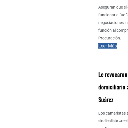
Aseguran que el d
funcionaria fue 
negociaciones i
función al compra
Procuración.
Leer Más
Le revocaron 
domiciliario
Suárez
Los camaristas 
sindicalista «rec