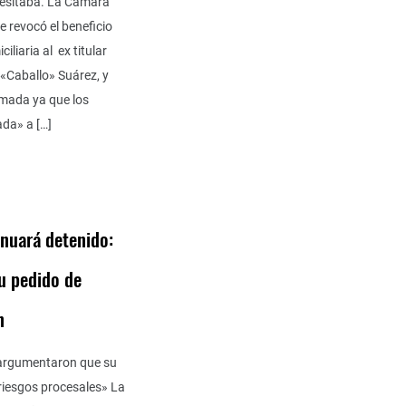
esitaba. La Cámara
e revocó el beneficio
ciliaria al ex titular
«Caballo» Suárez, y
omada ya que los
ada» a […]
inuará detenido:
u pedido de
n
argumentaron que su
«riesgos procesales» La