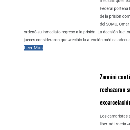
médica» que nec
Federal porteña l
de la prisión domi
del SOMU, Omar 
ordenó su inmediato regreso a la prisión. La decisión fue t
jueces consideraron que «recibió la atención médica adecu
Leer Más
Zannini cont
rechazaron s
excarcelació
Los camaristas 
libertad traería 