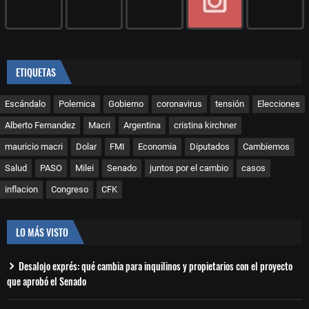
ETIQUETAS
Escándalo
Polemica
Gobierno
coronavirus
tensión
Elecciones
Alberto Fernandez
Macri
Argentina
cristina kirchner
mauricio macri
Dolar
FMI
Economia
Diputados
Cambiemos
Salud
PASO
Milei
Senado
juntos por el cambio
casos
inflacion
Congreso
CFK
LO MÁS VISTO
Desalojo exprés: qué cambia para inquilinos y propietarios con el proyecto
que aprobó el Senado