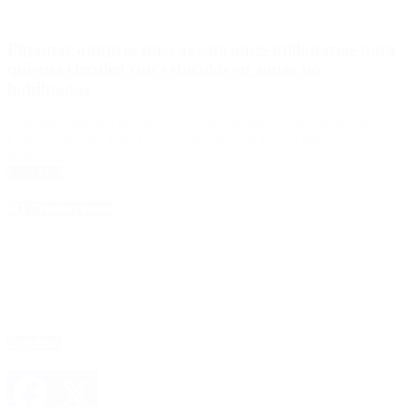
Pinamar anunció nuevas sanciones millonarias para
quienes circulen con vehículos en zonas no
habilitadas
Apuntan a quienes transitan por zonas no autorizadas: la decisión se
tomó por decreto tras el choque que dejó en terapia intensiva a
Bastián, de 8 años.
Leer Más
4D Producciones
Seguinos