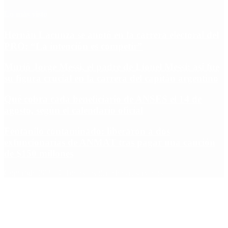
Lo más visto
Hernán Lacunza se anotó en la carrera electoral del
PRO: “La intención es competir”
Murió Jorge Messi, el padre de Lionel Messi: así fue
su figura crucial en la carrera del capitán argentino
Qué cobra cada beneficiario de ANSES el 14 de
agosto, según el calendario oficial
Fentanilo contaminado: liberaron a dos
exfuncionarias de ANMAT tras pagar una caución
de $150 millones
Copyright 2025 © Todos los derechos reservados