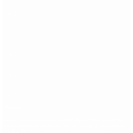
Etiquetas
Escándalo
Polemica
Gobierno
coronavirus
tensión
Elecciones
Alberto Fernandez
Macri
Argentina
cristina kirchner
mauricio macri
Dolar
FMI
Economia
Diputados
Cambiemos
Salud
PASO
Milei
Senado
juntos por el cambio
casos
inflacion
Congreso
CFK