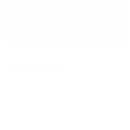
Política
Contactenos
8 de agosto, 2026
Economía
Sociedad
Quiénes Somos
Mundo
Inicio
>
camionetas
Etiquetas Archivadas: camionetas