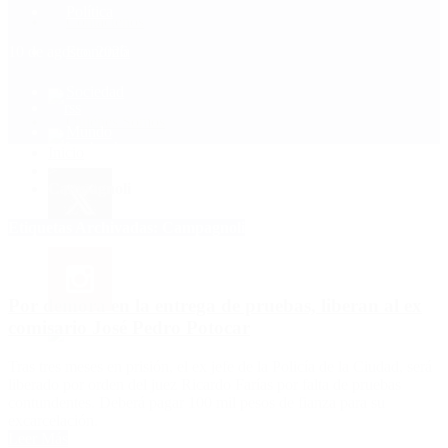
Política
Contactenos
10 de agosto, 2026
Economía
Sociedad
Quiénes Somos
Mundo
Inicio
>
Campagnoli
Etiquetas Archivadas: Campagnoli
Por demora en la entrega de pruebas, liberan al ex
comisario José Pedro Potocar
Tras tres meses en prisión, el ex jefe de la Policía de la Ciudad, será
liberado por orden del juez Ricardo Farías por falta de pruebas
contundentes. Deberá pagar 100 mil pesos de fianza para su
excarcelación.
Leer Más