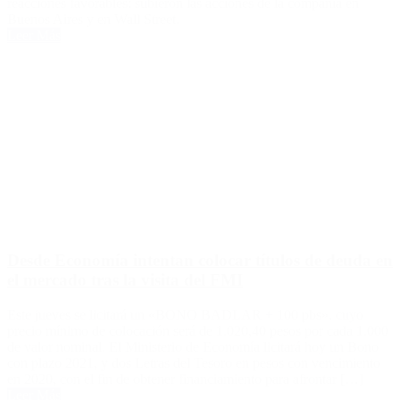
reacciones favorables: subieron las acciones de la compañía en
Buenos Aires y en Wall Street.
Leer Más
Desde Economía intentan colocar títulos de deuda en
el mercado tras la visita del FMI
Este jueves se licitará un «BONO BADLAR + 100 pbs», cuyo
precio mínimo de colocación será de 1.020,40 pesos por cada 1.000
de valor nominal. El Ministerio de Economía licitará hoy un Bono
con plazo 2021, y dos Letras del Tesoro en pesos con vencimiento
en 2020, con el fin de obtener financiamiento para afrontar […]
Leer Más