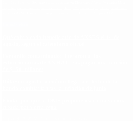
Escándalo
Polemica
Gobierno
coronavirus
tensión
Elecciones
Alberto Fernandez
Macri
Argentina
cristina kirchner
mauricio macri
Dolar
FMI
Economia
Diputados
Cambiemos
Salud
PASO
Milei
Senado
juntos por el cambio
casos
inflacion
Congreso
CFK
Lo más visto
Qué cobra cada beneficiario de ANSES el 14 de
agosto, según el calendario oficial
Fentanilo contaminado: liberaron a dos
exfuncionarias de ANMAT tras pagar una caución
de $150 millones
Dólar en agosto: a cuánto llegará el techo de la
banda cambiaria tras la inflación de junio
Ébola: por qué la OMS propone usar una vacuna
creada para otra cepa
Copyright 2025 © Todos los derechos reservados