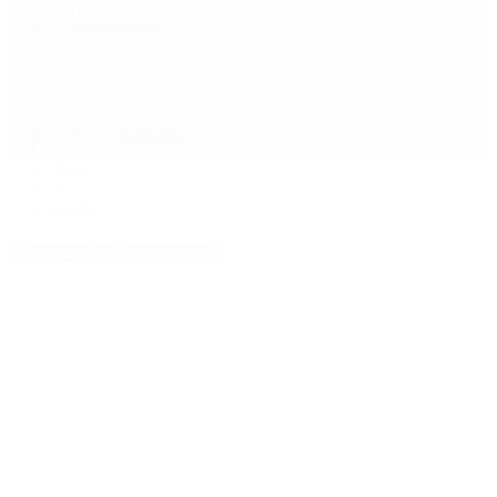
Política
Contactenos
8 de agosto, 2026
Economía
Sociedad
Quiénes Somos
Mundo
Inicio
>
canje
Etiquetas Archivadas: canje