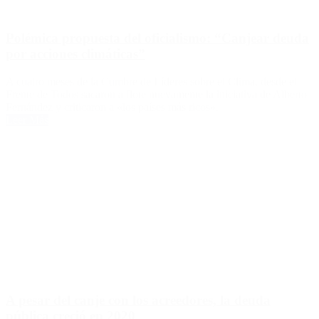
Polémica propuesta del oficialismo: “Canjear deuda
por acciones climáticas”
A cuatro meses de la Cumbre de Líderes sobre el Clima, desde el
Frente de Todos sacaron a flote nuevamente la iniciativa de Alberto
Fernández y criticaron a «los países más ricos».
Leer Más
A pesar del canje con los acreedores, la deuda
pública creció en 2020