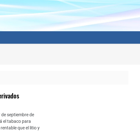
erivados
r de septiembre de
rá el tabaco para
ntable que el litio y