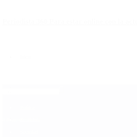
Periodista 360 Para estar online con la ac
Inicio
Destacado
Política
Contactenos
8 de agosto, 2026
Economía
Sociedad