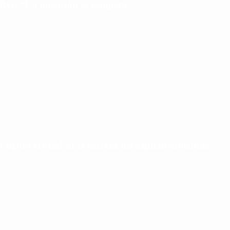
PRO: “La intención es competir”
u figura crucial en la carrera del capitán argentino