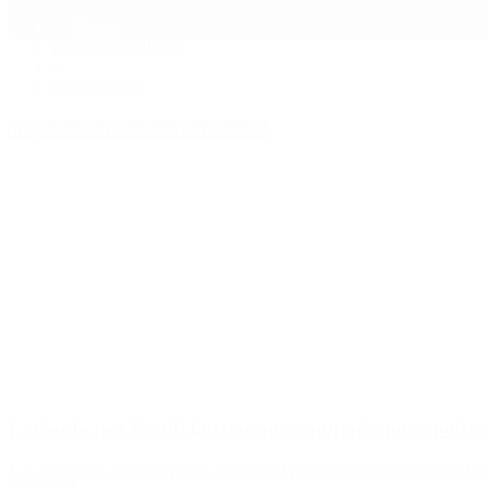
Mundo
Quiénes Somos
Inicio
>
Cardiopatía
Etiquetas Archivadas: Cardiopatía
Latiendo por Santi: lanzan una campaña para poder 
Los familiares del niño piden que 80 mil personas colaboren con $100 