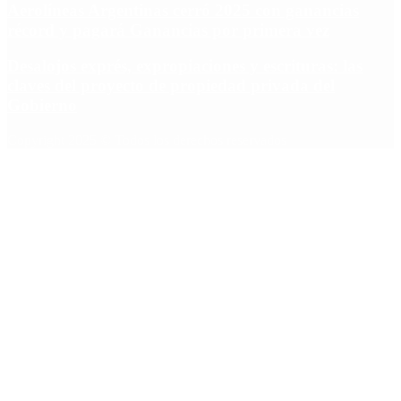
Aerolíneas Argentinas cerró 2025 con ganancias
récord y pagará Ganancias por primera vez
Desalojos exprés, expropiaciones y escrituras: las
claves del proyecto de propiedad privada del
Gobierno
Copyright 2025 © Todos los derechos reservados