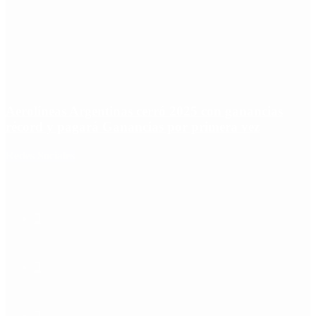
Aerolíneas Argentinas cerró 2025 con ganancias
récord y pagará Ganancias por primera vez
Redes Sociales