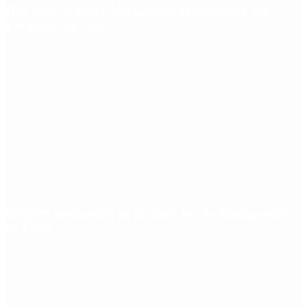
Qué dijo Candela Arizaga tras el escándalo con
Facundo Moyano
Quiénes declararon en el juicio por la desaparición
de Loan