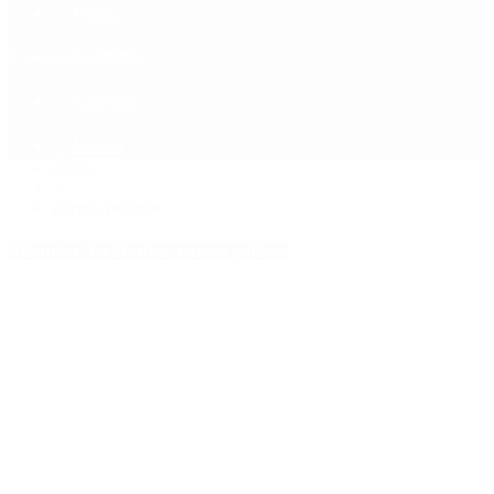
Política
Contactenos
7 de agosto, 2026
Economía
Sociedad
Quiénes Somos
Mundo
Inicio
>
cargos polítcos
Etiquetas Archivadas: cargos polítcos