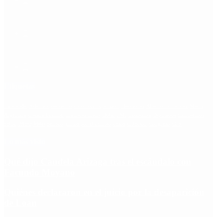
Etiquetas
Escándalo
Polemica
Gobierno
coronavirus
tensión
Elecciones
Alberto Fernandez
Macri
Argentina
cristina kirchner
mauricio macri
Dolar
FMI
Economia
Diputados
Cambiemos
Salud
PASO
Milei
Senado
juntos por el cambio
casos
inflacion
Congreso
CFK
Lo más visto
Qué dijo Candela Arizaga tras el escándalo con
Facundo Moyano
Quiénes declararon en el juicio por la desaparición
de Loan