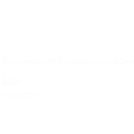
El contador de los Kirchner pedirá su excarcelación 
La defensa de Víctor Manzanares modificó su estrategia y pasó de desest
Ballestero, decidió que sea a través de una videoconferencia desde la c
Leer Más
4D Producciones