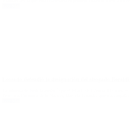
Vialidad –en la que está condenada en primera instancia a seis años 
Leer Más
Losardo defendió la designación del abogado Beraldi 
La ministra de Justicia aseguró que el letrado de Cristina Kirchner, es 
Derechos Humanos de la Nación, Marcela Losardo, quien acompañó al j
Leer Más