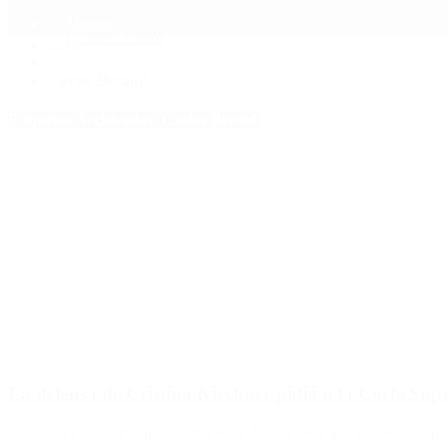
Mundo
Quiénes Somos
Inicio
>
Carlos Beraldi
Etiquetas Archivadas: Carlos Beraldi
La defensa de Cristina Kirchner pidió a la Corte Sup
Su abogado aseguró que existen «dos derechos» y que uno «se le aplic