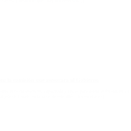
de cárcel- y denunció que “hay dos derechos”, […]
en la comisión que asesorará al Gobierno
«una persona altamente capacitada y ética» para asistir al Presidente en a
efe de Estado en la tarde de este miércoles en el acto […]