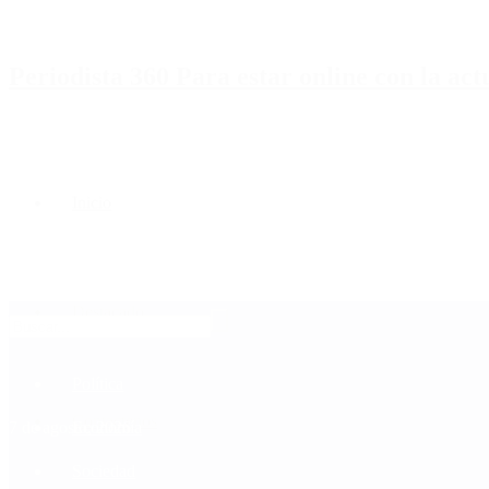
Periodista 360 Para estar online con la ac
Inicio
Destacado
Política
Contactenos
7 de agosto, 2026
Economía
Sociedad