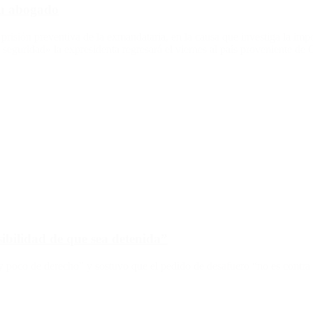
 su abogado
prisión preventiva de la exmandataria, en la causa que investiga la im
 seguridad» la expresidenta regresará el viernes al país proveniente de
ibilidad de que sea detenida”
 poco de derecho” y sostuvo que el pedido de desafuero “no es contra e