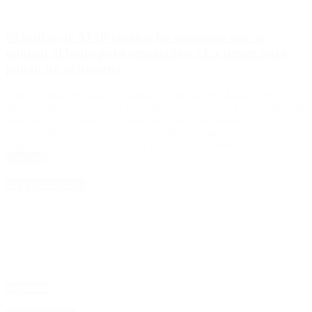
El titular de AFIP cruzó a las empresas que se
oponen al bono para empleados: «La tienen para
pagar, no se quejen»
Carlos Castagneto salió a respaldar la medida de Massa y aseguró
que los empresarios «están en condiciones de pagar la suma fija». El
titular de la Administración Federal de Ingresos Públicos (AFIP),
Carlos Castagneto, salió a cruzar en duros términos a los dueños de
empresas que se oponen a pagar la suma fija de $60 […]
Leer Más
4D Producciones
Seguinos