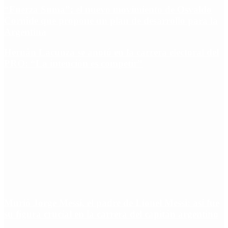
“Fuerza Suma”: el nuevo movimiento de Osvaldo
Cornide que propone un plan de desarrollo para la
Argentina
Hernán Lacunza se anotó en la carrera electoral del
PRO: “La intención es competir”
Murió Jorge Messi, el padre de Lionel Messi: así fue
su figura crucial en la carrera del capitán argentino