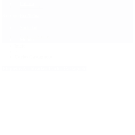
Política
Contactenos
8 de agosto, 2026
Economía
Sociedad
Quiénes Somos
Mundo
Inicio
>
Carlos Castagneto
Etiquetas Archivadas: Carlos Castagneto