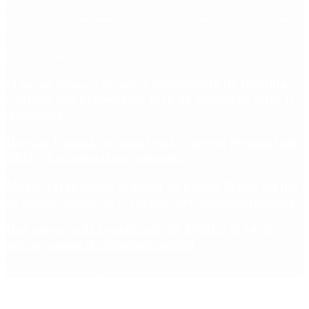
Escándalo
Polemica
Gobierno
coronavirus
tensión
Elecciones
Alberto Fernandez
Macri
Argentina
cristina kirchner
mauricio macri
Dolar
FMI
Economia
Diputados
Cambiemos
Salud
PASO
Milei
Senado
juntos por el cambio
casos
inflacion
Congreso
CFK
Lo más visto
“Fuerza Suma”: el nuevo movimiento de Osvaldo
Cornide que propone un plan de desarrollo para la
Argentina
Hernán Lacunza se anotó en la carrera electoral del
PRO: “La intención es competir”
Murió Jorge Messi, el padre de Lionel Messi: así fue
su figura crucial en la carrera del capitán argentino
Qué cobra cada beneficiario de ANSES el 14 de
agosto, según el calendario oficial
Copyright 2025 © Todos los derechos reservados