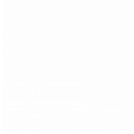
Etiquetas
Escándalo
Polemica
Gobierno
coronavirus
tensión
Elecciones
Alberto Fernandez
Macri
Argentina
cristina kirchner
mauricio macri
Dolar
FMI
Economia
Diputados
Cambiemos
Salud
PASO
Milei
Senado
juntos por el cambio
casos
inflacion
Congreso
CFK
Lo más visto
Qué cobra cada beneficiario de ANSES el 14 de
agosto, según el calendario oficial
Fentanilo contaminado: liberaron a dos
exfuncionarias de ANMAT tras pagar una caución
de $150 millones
Dólar en agosto: a cuánto llegará el techo de la