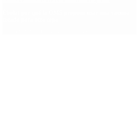
banda cambiaria tras la inflación de junio
Ébola: por qué la OMS propone usar una vacuna
creada para otra cepa
Copyright 2025 © Todos los derechos reservados