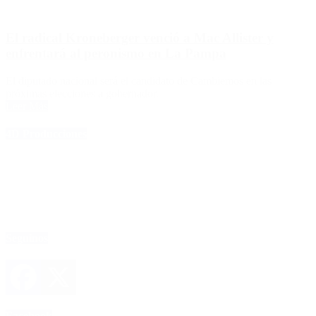
El radical Kroneberger venció a Mac Allister y
enfrentará al peronismo en La Pampa
El diputado nacional será el candidato de Cambiemos en las
próximas elecciones a gobernador.
Leer Más
4D Producciones
Seguinos
Facebook