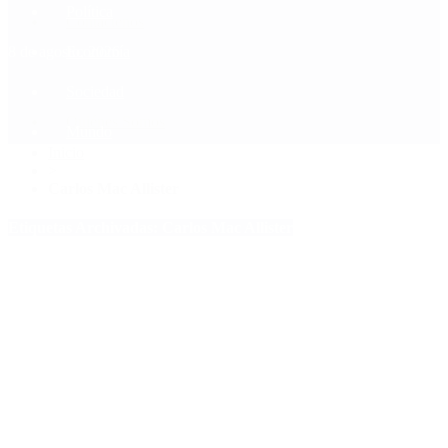
Política
Contactenos
8 de agosto, 2026
Economía
Sociedad
Quiénes Somos
Mundo
Inicio
>
Carlos Mac Allister
Etiquetas Archivadas: Carlos Mac Allister