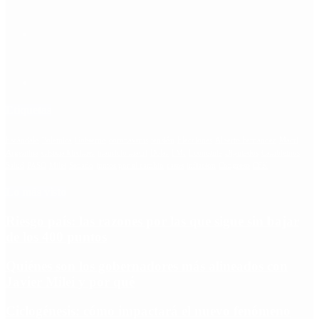
Etiquetas
Escándalo
Polemica
Gobierno
coronavirus
tensión
Elecciones
Alberto Fernandez
Macri
Argentina
cristina kirchner
mauricio macri
Dolar
FMI
Economia
Diputados
Cambiemos
Salud
PASO
Milei
Senado
juntos por el cambio
casos
inflacion
Congreso
CFK
Lo más visto
Riesgo país: las razones por las que sigue sin bajar
de los 400 puntos
Quiénes son los gobernadores más alineados con
Javier Milei y por qué
Ciclogénesis: cómo impactará el nuevo fenómeno