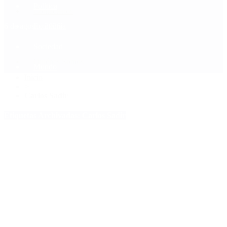
Política
Contactenos
6 de agosto, 2026
Economía
Sociedad
Quiénes Somos
Mundo
Inicio
>
Carlos Sadir
Etiquetas Archivadas: Carlos Sadir