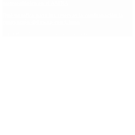
meteorológico en el AMBA
Qué significa para las reservas la confirmación la
renovación del swap con China
Copyright 2025 © Todos los derechos reservados