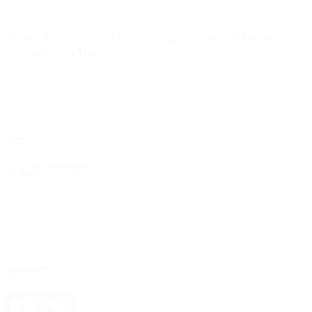
Jujuy anunció una iniciativa para crear el parque
natural «La Reina»
En el Día Mundial de la Tierra, el gobernador Carlos Sadir aseguró
que la medida «permitirá fomentar actividades ecoturísticas y
recreativas» de la provincia. La provincia de Jujuy puso en marcha
un plan para sumar un nuevo parque natural, ubicado en la localidad
de San Juan de Dios en San Pedro, con el fin de […]
Leer Más
4D Producciones
Seguinos