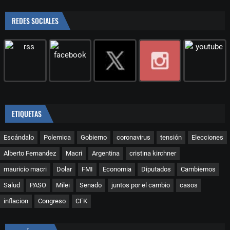
REDES SOCIALES
ETIQUETAS
Escándalo
Polemica
Gobierno
coronavirus
tensión
Elecciones
Alberto Fernandez
Macri
Argentina
cristina kirchner
mauricio macri
Dolar
FMI
Economia
Diputados
Cambiemos
Salud
PASO
Milei
Senado
juntos por el cambio
casos
inflacion
Congreso
CFK