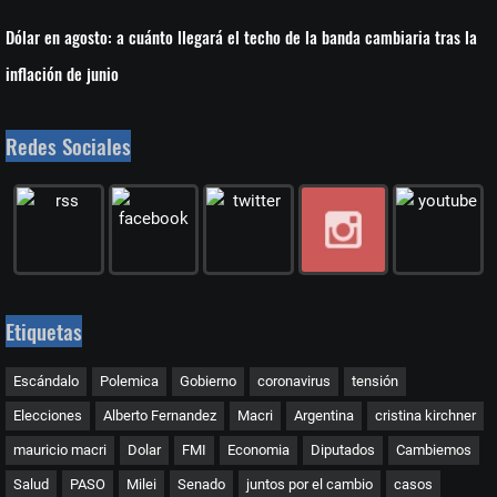
Dólar en agosto: a cuánto llegará el techo de la banda cambiaria tras la
inflación de junio
Redes Sociales
Etiquetas
Escándalo
Polemica
Gobierno
coronavirus
tensión
Elecciones
Alberto Fernandez
Macri
Argentina
cristina kirchner
mauricio macri
Dolar
FMI
Economia
Diputados
Cambiemos
Salud
PASO
Milei
Senado
juntos por el cambio
casos