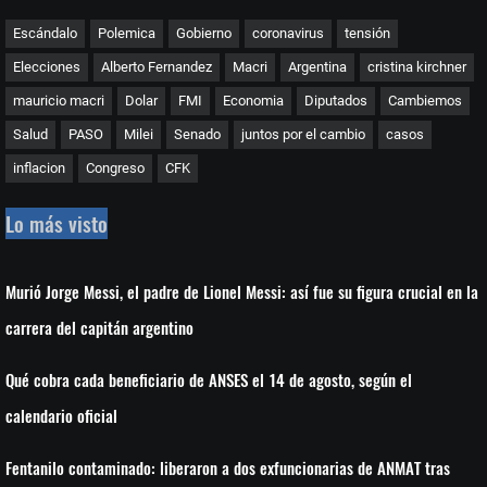
Escándalo
Polemica
Gobierno
coronavirus
tensión
Elecciones
Alberto Fernandez
Macri
Argentina
cristina kirchner
mauricio macri
Dolar
FMI
Economia
Diputados
Cambiemos
Salud
PASO
Milei
Senado
juntos por el cambio
casos
inflacion
Congreso
CFK
Lo más visto
Murió Jorge Messi, el padre de Lionel Messi: así fue su figura crucial en la
carrera del capitán argentino
Qué cobra cada beneficiario de ANSES el 14 de agosto, según el
calendario oficial
Fentanilo contaminado: liberaron a dos exfuncionarias de ANMAT tras