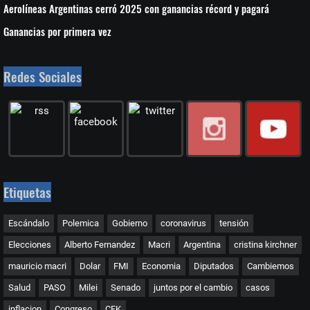
Aerolíneas Argentinas cerró 2025 con ganancias récord y pagará
Ganancias por primera vez
Redes Sociales
Etiquetas
Escándalo
Polemica
Gobierno
coronavirus
tensión
Elecciones
Alberto Fernandez
Macri
Argentina
cristina kirchner
mauricio macri
Dolar
FMI
Economia
Diputados
Cambiemos
Salud
PASO
Milei
Senado
juntos por el cambio
casos
inflacion
Congreso
CFK