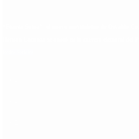
“Fuerza Suma”: el nuevo movimiento de Osvaldo Corn
Hernán Lacunza se anotó en la carrera electoral del 
Redes Sociales