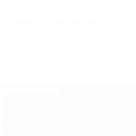
Periodista 360 Para estar online con la ac
Inicio
Destacado
Política
Contactenos
9 de agosto, 2026
Economía
Sociedad