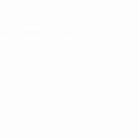
ide que propone un plan de desarrollo para la Argen
PRO: “La intención es competir”