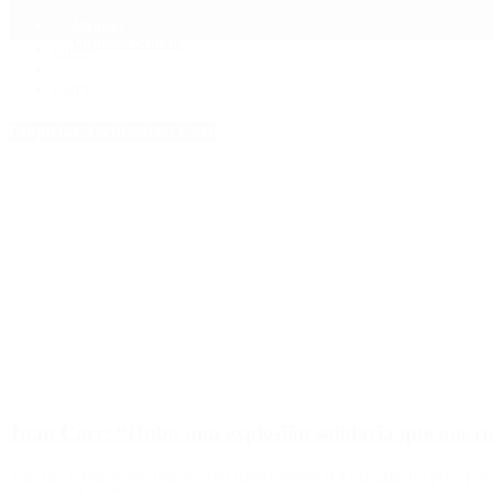
Mundo
Quiénes Somos
Inicio
>
Carr
Etiquetas Archivadas: Carr
Juan Carr: “Hubo una explosión solidaria que nos con
Tras las acusaciones que recibió mayormente del oficialismo por “politi