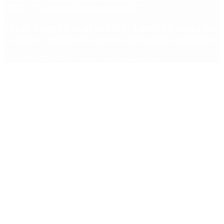
PRO: “La intención es competir”
Murió Jorge Messi, el padre de Lionel Messi: así fue
su figura crucial en la carrera del capitán argentino
Copyright 2025 © Todos los derechos reservados