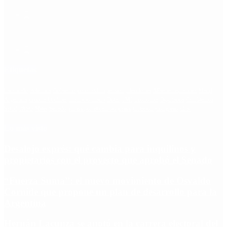
Etiquetas
Escándalo
Polemica
Gobierno
coronavirus
tensión
Elecciones
Alberto Fernandez
Macri
Argentina
cristina kirchner
mauricio macri
Dolar
FMI
Economia
Diputados
Cambiemos
Salud
PASO
Milei
Senado
juntos por el cambio
casos
inflacion
Congreso
CFK
Lo más visto
Desalojo exprés: qué cambia para inquilinos y
propietarios con el proyecto que aprobó el Senado
“Fuerza Suma”: el nuevo movimiento de Osvaldo
Cornide que propone un plan de desarrollo para la
Argentina
Hernán Lacunza se anotó en la carrera electoral del