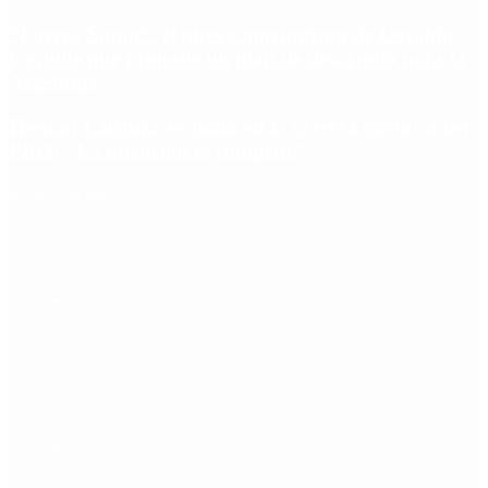
“Fuerza Suma”: el nuevo movimiento de Osvaldo
Cornide que propone un plan de desarrollo para la
Argentina
Hernán Lacunza se anotó en la carrera electoral del
PRO: “La intención es competir”
Redes Sociales