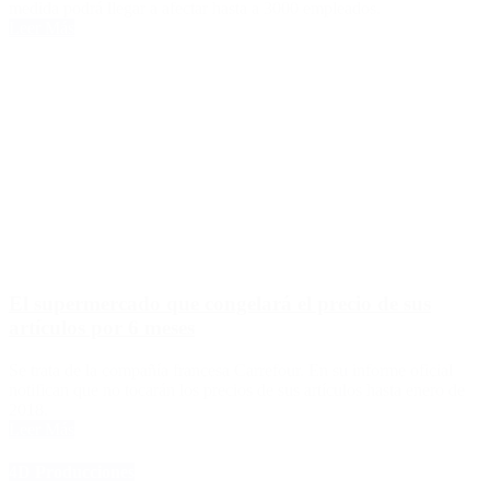
medida podrá llegar a afectar hasta a 3000 empleados.
Leer Más
El supermercado que congelará el precio de sus
artículos por 6 meses
Se trata de la compañía francesa Carrefour. En su informe oficial
notifican que no tocarán los precios de sus artículos hasta enero de
2018.
Leer Más
4D Producciones