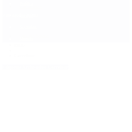
Política
Contactenos
9 de agosto, 2026
Economía
Sociedad
Quiénes Somos
Mundo
Inicio
>
Carrefour
Etiquetas Archivadas: Carrefour